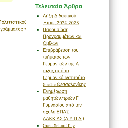
Τελευταία Άρθρα
Λήξη Διδακτικού
Πολιτιστικού
Έτους 2024-2025
γράμματος
»
Παρουσίαση
Προγραμμάτων και
Ομίλων
Επιβράβευση του
τμήματος των
Γερμανικών της Α
τάξης από το
Γερμανικό Ινστιτούτο
Goethe Θεσσαλονίκης
Ενημέρωση
μαθητών/τριών Γ
Γυμνασίου από την
σχολή ΕΠΑΣ
ΛΑΚΚΙΑΣ (Δ.Υ.Π.Α.)
Open School Day