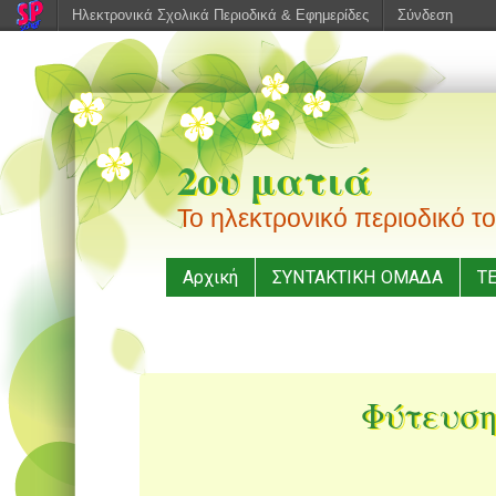
Ηλεκτρονικά Σχολικά Περιοδικά & Εφημερίδες
Σύνδεση
2ου ματιά
Το ηλεκτρονικό περιοδικό 
Μενού
Μεταπηδήστε
Αρχική
ΣΥΝΤΑΚΤΙΚΗ ΟΜΑΔΑ
Τ
στο
περιεχόμενο
Φύτευση