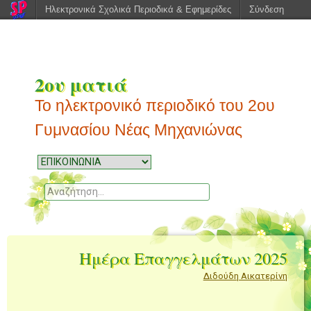
Ηλεκτρονικά Σχολικά Περιοδικά & Εφημερίδες
Σύνδεση
2ου ματιά
Το ηλεκτρονικό περιοδικό του 2ου
Γυμνασίου Νέας Μηχανιώνας
Μενού
Μεταπηδήστε
στο
Αναζητηση
περιεχόμενο
Ημέρα Επαγγελμάτων 2025
Διδούδη Αικατερίνη