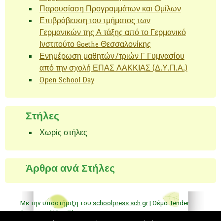
Παρουσίαση Προγραμμάτων και Ομίλων
Επιβράβευση του τμήματος των
Γερμανικών της Α τάξης από το Γερμανικό
Ινστιτούτο Goethe Θεσσαλονίκης
Ενημέρωση μαθητών/τριών Γ Γυμνασίου
από την σχολή ΕΠΑΣ ΛΑΚΚΙΑΣ (Δ.Υ.Π.Α.)
Open School Day
Στήλες
Χωρίς στήλες
Άρθρα ανά Στήλες
Με την υποστήριξη του
schoolpress.sch.gr
| Θέμα:Tender
Spring από
Ying Zhang
.