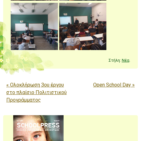
Στήλη:
Νέα
.
Πλοήγηση άρθρων
«
Ολοκλήρωση 3ου έργου
Open School Day
»
στο πλαίσιο Πολιτιστικού
Προγράμματος