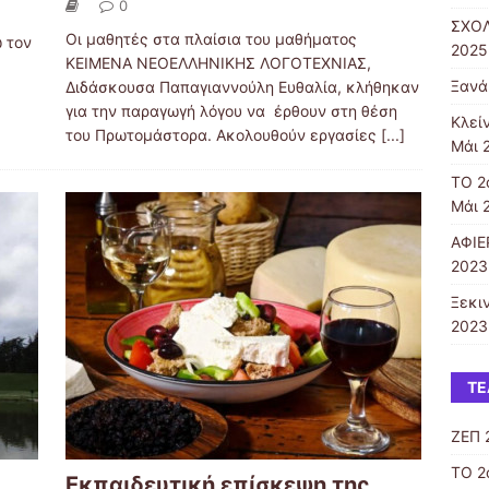
0
ΣΧΟΛ
Οι μαθητές στα πλαίσια του μαθήματος
 τον
2025
ΚΕΙΜΕΝΑ ΝΕΟΕΛΛΗΝΙΚΗΣ ΛΟΓΟΤΕΧΝΙΑΣ,
Ξανά
Διδάσκουσα Παπαγιαννούλη Ευθαλία, κλήθηκαν
για την παραγωγή λόγου να έρθουν στη θέση
Κλεί
του Πρωτομάστορα. Ακολουθούν εργασίες
[...]
Μάι 
ΤΟ 2
Μάι 
ΑΦΙΕ
2023
Ξεκι
2023
ΤΕ
ΖΕΠ 
ΤΟ 2
Εκπαιδευτική επίσκεψη της