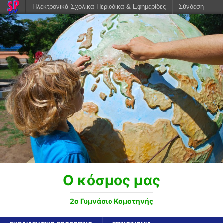
Ηλεκτρονικά Σχολικά Περιοδικά & Εφημερίδες
Σύνδεση
Ο κόσμος μας
2ο Γυμνάσιο Κομοτηνής