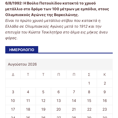
6/8/1992:
Η Βούλα Πατουλίδου κατακτά το χρυσό
μετάλλιο στο δρόμο των 100 μέτρων με εμπόδια, στους
Ολυμπιακούς Αγώνες της Βαρκελώνης.
Είναι το πρώτο χρυσό μετάλλιο στίβου που κατακτά η
Ελλάδα σε Ολυμπιακούς Αγώνες μετά το 1912 και την
επιτυχία του Κώστα Τσικλητήρα στο άλμα εις μήκος άνευ
φόρας.
ΗΜΕΡΟΛΟΓΙΟ
Αυγούστου 2026
Δ
Τ
Τ
Π
Π
Σ
Κ
1
2
3
4
5
6
7
8
9
10
11
12
13
14
15
16
17
18
19
20
21
22
23
24
25
26
27
28
29
30