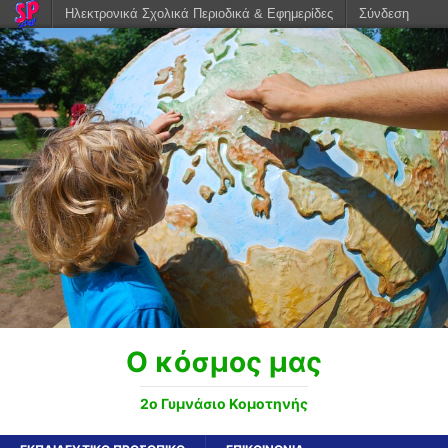
Ηλεκτρονικά Σχολικά Περιοδικά & Εφημερίδες
Σύνδεση
Ο κόσμος μας
2ο Γυμνάσιο Κομοτηνής