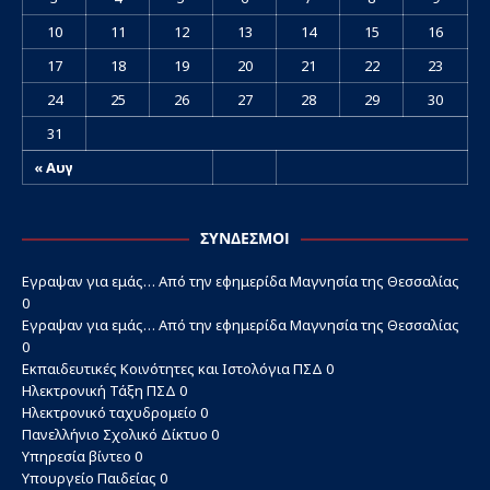
10
11
12
13
14
15
16
17
18
19
20
21
22
23
24
25
26
27
28
29
30
31
« Αυγ
ΣΎΝΔΕΣΜΟΙ
Εγραψαν για εμάς…
Από την εφημερίδα Μαγνησία της Θεσσαλίας
0
Εγραψαν για εμάς…
Από την εφημερίδα Μαγνησία της Θεσσαλίας
0
Εκπαιδευτικές Κοινότητες και Ιστολόγια ΠΣΔ
0
Ηλεκτρονική Τάξη ΠΣΔ
0
Ηλεκτρονικό ταχυδρομείο
0
Πανελλήνιο Σχολικό Δίκτυο
0
Υπηρεσία βίντεο
0
Υπουργείο Παιδείας
0