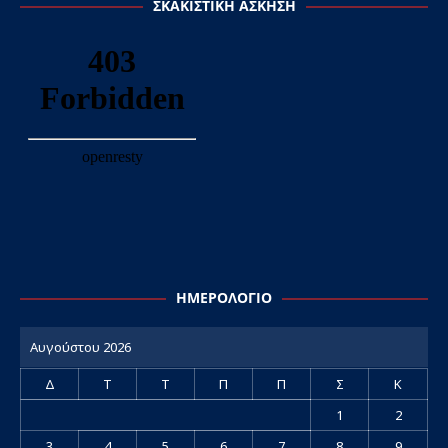
ΣΚΑΚΙΣΤΙΚΉ ΆΣΚΗΣΗ
ΗΜΕΡΟΛΌΓΙΟ
Αυγούστου 2026
Δ
Τ
Τ
Π
Π
Σ
Κ
1
2
3
4
5
6
7
8
9