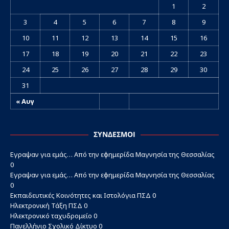
1
2
3
4
5
6
7
8
9
10
11
12
13
14
15
16
17
18
19
20
21
22
23
24
25
26
27
28
29
30
31
« Αυγ
ΣΎΝΔΕΣΜΟΙ
Εγραψαν για εμάς…
Από την εφημερίδα Μαγνησία της Θεσσαλίας
0
Εγραψαν για εμάς…
Από την εφημερίδα Μαγνησία της Θεσσαλίας
0
Εκπαιδευτικές Κοινότητες και Ιστολόγια ΠΣΔ
0
Ηλεκτρονική Τάξη ΠΣΔ
0
Ηλεκτρονικό ταχυδρομείο
0
Πανελλήνιο Σχολικό Δίκτυο
0