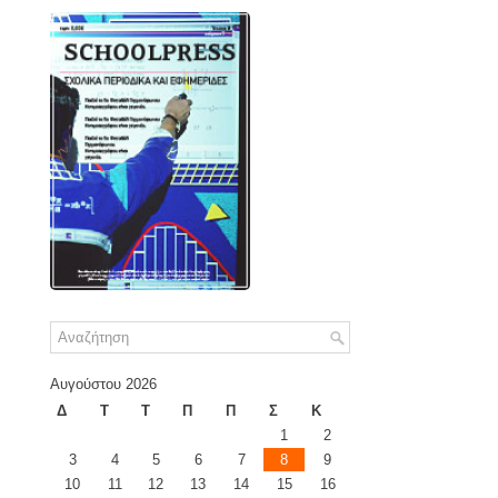
Αυγούστου 2026
Δ
Τ
Τ
Π
Π
Σ
Κ
1
2
3
4
5
6
7
8
9
10
11
12
13
14
15
16