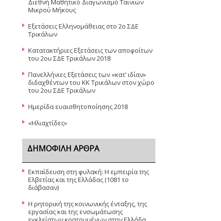
Διεθνή Μαθητικό Διαγωνισμό Ταινιών
Μικρού Μήκους
Εξετάσεις Ελληνομάθειας στο 2ο ΣΔΕ
Τρικάλων
Κατατακτήριες Εξετάσεις των αποφοίτων
του 2ου ΣΔΕ Τρικάλων 2018
Πανελλήνιες Εξετάσεις των «κατ’ ιδίαν»
διδαχθέντων του ΚΚ Τρικάλων στον χώρο
του 2ου ΣΔΕ Τρικάλων
Ημερίδα ευαισθητοποίησης 2018
«Ηλιαχτίδες»
ΔΗΜΟΦΙΛΉ ΆΡΘΡΑ
Εκπαίδευση στη φυλακή: Η εμπειρία της
Ελβετίας και της Ελλάδας (1081 το
διάβασαν)
Η ρητορική της κοινωνικής ένταξης, της
εργασίας και της ενσωμάτωσης
εγκλείστων κρατουμένων στην Ελλάδα