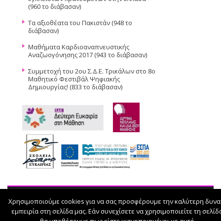
(960 το διάβασαν)
Τα αξιοθέατα του Πακιστάν (948 το
διάβασαν)
Μαθήματα Καρδιοαναπνευστικής
Αναζωογόνησης 2017 (943 το διάβασαν)
Συμμετοχή του 2ου Σ.Δ.Ε. Τρικάλων στο 8ο
Μαθητικό Φεστιβάλ Ψηφιακής
Δημιουργίας! (833 το διάβασαν)
Χρησιμοποιούμε cookies για να σας προσφέρουμε την καλύτερη δυνα
© 2026
εμπειρία στη σελίδα μας. Εάν συνεχίσετε να χρησιμοποιείτε τη σελίδ