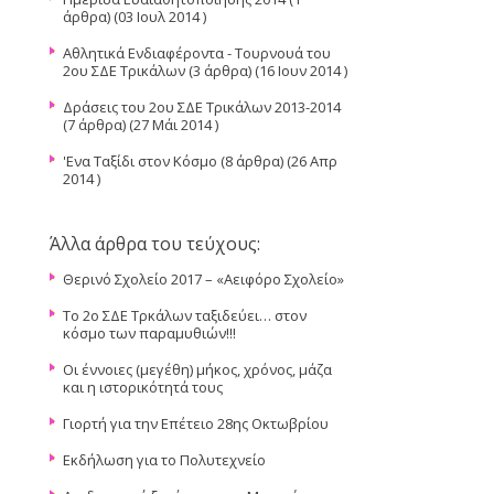
άρθρα) (03 Ιουλ 2014 )
Αθλητικά Ενδιαφέροντα - Τουρνουά του
2ου ΣΔΕ Τρικάλων
(3 άρθρα) (16 Ιουν 2014 )
Δράσεις του 2ου ΣΔΕ Τρικάλων 2013-2014
(7 άρθρα) (27 Μάι 2014 )
'Ενα Ταξίδι στον Κόσμο
(8 άρθρα) (26 Απρ
2014 )
Άλλα άρθρα του τεύχους:
Θερινό Σχολείο 2017 – «Αειφόρο Σχολείο»
Το 2ο ΣΔΕ Τρκάλων ταξιδεύει… στον
κόσμο των παραμυθιών!!!
Οι έννοιες (μεγέθη) μήκος, χρόνος, μάζα
και η ιστορικότητά τους
Γιορτή για την Επέτειο 28ης Οκτωβρίου
Εκδήλωση για το Πολυτεχνείο