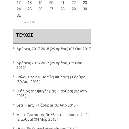
17
18
19
20
21
22
23
24
25
26
27
28
29
30
31
« Ιουν
ΤΕΎΧΟΣ
Δράσεις 2017-2018
(29 άρθρα) (03 Οκτ 2017
)
Δράσεις 2016-2017
(29 άρθρα) (25 Νοε
2016 )
Βάλαμε τον Αϊ Βασίλη Φυλακή
(1 άρθρα)
(30 Απρ 2015 )
Ο ήλιος της ψυχής μας
(1 άρθρα) (02 Απρ
2015 )
Lets' Party!
(1 άρθρα) (02 Απρ 2015 )
Με το Άστρο της Βηθλεέμ ... σώσαμε ζωές
(2 άρθρα) (04 Μαρ 2015 )
Ημερίδα Ευαιαθητοποίησης 2014
(1