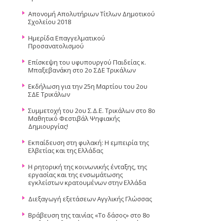
Απονομή Απολυτήριων Τίτλων Δημοτικού
Σχολείου 2018
Ημερίδα Επαγγελματικού
Προσανατολισμού
Επίσκεψη του υφυπουργού Παιδείας κ.
Μπαξεβανάκη στο 2ο ΣΔΕ Τρικάλων
Εκδήλωση για την 25η Μαρτίου του 2ου
ΣΔΕ Τρικάλων
Συμμετοχή του 2ου Σ.Δ.Ε. Τρικάλων στο 8ο
Μαθητικό Φεστιβάλ Ψηφιακής
Δημιουργίας!
Εκπαίδευση στη φυλακή: Η εμπειρία της
Ελβετίας και της Ελλάδας
Η ρητορική της κοινωνικής ένταξης, της
εργασίας και της ενσωμάτωσης
εγκλείστων κρατουμένων στην Ελλάδα
Διεξαγωγή εξετάσεων Αγγλικής Γλώσσας
Βράβευση της ταινίας «Το δάσος» στο 8ο