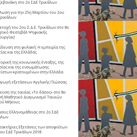
εβανάκη στο 2ο ΣΔΕ Τρικάλων
λωση για την 25η Μαρτίου του 2ου
Τρικάλων
ετοχή του 2ου Σ.Δ.Ε. Τρικάλων στο 8ο
τικό Φεστιβάλ Ψηφιακής
ουργίας!
ίδευση στη φυλακή: Η εμπειρία της
ίας και της Ελλάδας
ορική της κοινωνικής ένταξης, της
σίας και της ενσωμάτωσης
είστων κρατουμένων στην Ελλάδα
αγωγή εξετάσεων Αγγλικής Γλώσσας
ευση της ταινίας «Το δάσος» στο 8ο
νή Μαθητικό Διαγωνισμό Ταινιών
ού Μήκους
άσεις Ελληνομάθειας στο 2ο ΣΔΕ
άλων
τακτήριες Εξετάσεις των αποφοίτων
2ου ΣΔΕ Τρικάλων 2018