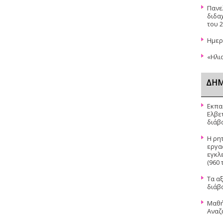
Πανελ
διδα
του 
Ημερ
«Ηλι
ΔΗΜ
Εκπα
Ελβετ
διάβ
Η ρητ
εργα
εγκλ
(960 
Τα αξ
διάβ
Μαθή
Αναζ