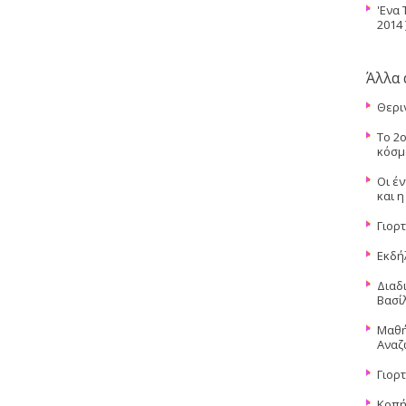
'Ενα 
2014 
Άλλα 
Θερι
Το 2
κόσμ
Οι έν
και η
Γιορ
Εκδή
Διαδ
Βασί
Μαθή
Αναζ
Γιορ
Κοπή