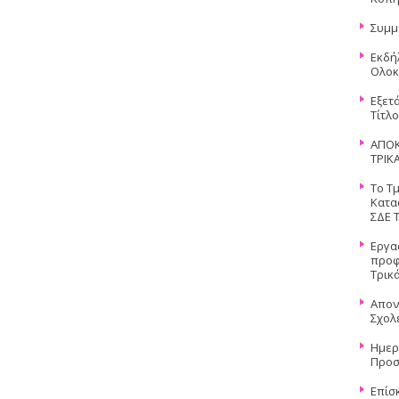
Συμμ
Εκδή
Ολοκ
Εξετ
Τίτλ
ΑΠΟΚ
ΤΡΙΚ
Το Τ
Κατα
ΣΔΕ 
Εργα
προφ
Τρικ
Απον
Σχολ
Ημερ
Προσ
Επίσ