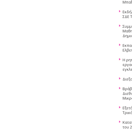
Μπαξ
Εκδή
ΣΔΕ 
Συμμ
Μαθη
Δημι
Εκπα
Ελβετ
Η ρητ
εργα
εγκλ
Διεξ
Βράβ
Διεθ
Μικρ
Εξετ
Τρικ
Κατα
του 