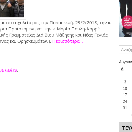
με στο σχολείο μας την Παρασκευή, 23/2/2018, την κ.
ια Προϊστάμενη και την κ. Μαρία Παυλή-Κορρέ,
ενικής Γραμματείας Διά Βίου Μάθησης και Νέας Γενιάς
υνας και Θρησκευμάτων).
Περισσότερα…
Αυγούσ
Δ
νδεθείτε
.
3
10
17
24
31
ΤΕΎ