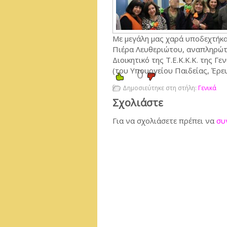
Με μεγάλη μας χαρά υποδεχτήκα
Πιέρα Λευθεριώτου, αναπληρώτρ
Διοικητικό της Τ.Ε.Κ.Κ.Κ. της Γ
(του Υπουργείου Παιδείας, Έρε
0
Δημοσιεύτηκε στη στήλη:
Γενικά
Σχολιάστε
Για να σχολιάσετε πρέπει να
συ