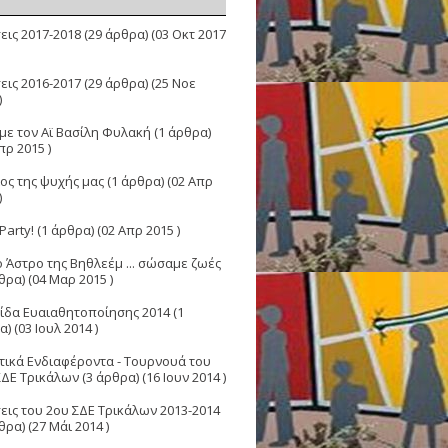
εις 2017-2018
(29 άρθρα) (03 Οκτ 2017
εις 2016-2017
(29 άρθρα) (25 Νοε
)
με τον Αϊ Βασίλη Φυλακή
(1 άρθρα)
πρ 2015 )
ιος της ψυχής μας
(1 άρθρα) (02 Απρ
)
 Party!
(1 άρθρα) (02 Απρ 2015 )
ο Άστρο της Βηθλεέμ ... σώσαμε ζωές
θρα) (04 Μαρ 2015 )
ίδα Ευαιαθητοποίησης 2014
(1
) (03 Ιουλ 2014 )
τικά Ενδιαφέροντα - Τουρνουά του
ΣΔΕ Τρικάλων
(3 άρθρα) (16 Ιουν 2014 )
εις του 2ου ΣΔΕ Τρικάλων 2013-2014
θρα) (27 Μάι 2014 )