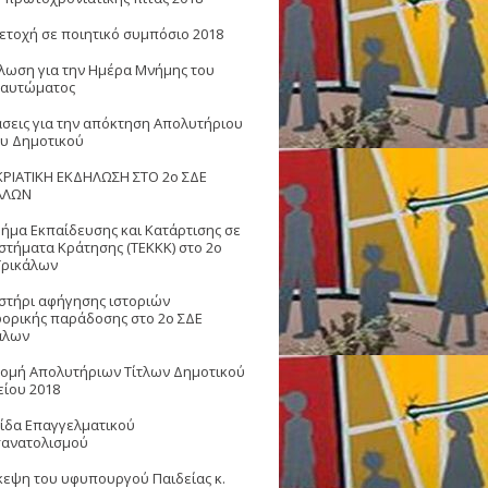
ετοχή σε ποιητικό συμπόσιο 2018
λωση για την Ημέρα Μνήμης του
αυτώματος
άσεις για την απόκτηση Απολυτήριου
ου Δημοτικού
ΡΙΑΤΙΚΗ ΕΚΔΗΛΩΣΗ ΣΤΟ 2ο ΣΔΕ
ΑΛΩΝ
μήμα Εκπαίδευσης και Κατάρτισης σε
στήματα Κράτησης (ΤΕΚΚΚ) στο 2ο
Τρικάλων
στήρι αφήγησης ιστοριών
ορικής παράδοσης στο 2ο ΣΔΕ
άλων
ομή Απολυτήριων Τίτλων Δημοτικού
είου 2018
ίδα Επαγγελματικού
ανατολισμού
κεψη του υφυπουργού Παιδείας κ.