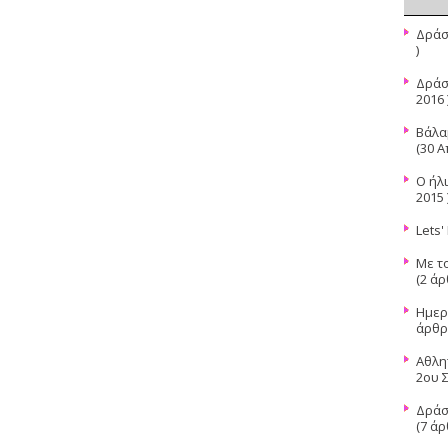
Δράσ
)
Δράσ
2016 
Βάλα
(30 Α
Ο ήλ
2015 
Lets'
Με τ
(2 άρ
Ημερ
άρθρα
Αθλη
2ου 
Δράσ
(7 άρ