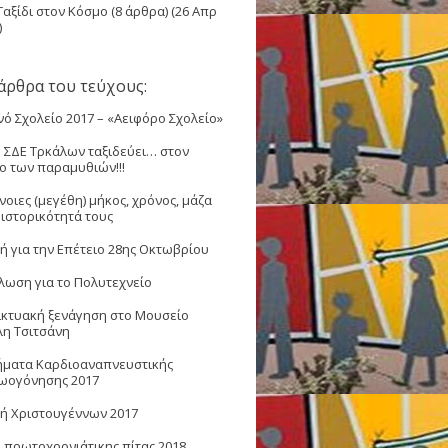
Ταξίδι στον Κόσμο
(8 άρθρα) (26 Απρ
)
άρθρα του τεύχους:
νό Σχολείο 2017 – «Αειφόρο Σχολείο»
ο ΣΔΕ Τρκάλων ταξιδεύει… στον
ο των παραμυθιών!!!
νοιες (μεγέθη) μήκος, χρόνος, μάζα
 ιστορικότητά τους
τή για την Επέτειο 28ης Οκτωβρίου
λωση για το Πολυτεχνείο
ικτυακή ξενάγηση στο Μουσείο
λη Τσιτσάνη
ματα Καρδιοαναπνευστικής
ωογόνησης 2017
τή Χριστουγέννων 2017
 πρωτοχρονιάτικης πίτας 2018