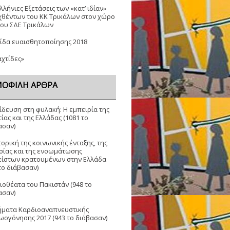
λήνιες Εξετάσεις των «κατ’ ιδίαν»
χθέντων του ΚΚ Τρικάλων στον χώρο
2ου ΣΔΕ Τρικάλων
ίδα ευαισθητοποίησης 2018
αχτίδες»
ΟΦΙΛΉ ΆΡΘΡΑ
ίδευση στη φυλακή: Η εμπειρία της
ίας και της Ελλάδας (1081 το
ασαν)
ορική της κοινωνικής ένταξης, της
σίας και της ενσωμάτωσης
είστων κρατουμένων στην Ελλάδα
το διάβασαν)
ιοθέατα του Πακιστάν (948 το
ασαν)
ματα Καρδιοαναπνευστικής
ωογόνησης 2017 (943 το διάβασαν)