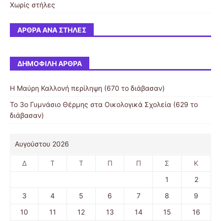
Χωρίς στήλες
ΆΡΘΡΑ ΑΝΆ ΣΤΉΛΕΣ
ΔΗΜΟΦΙΛΉ ΆΡΘΡΑ
Η Μαύρη Καλλονή περίληψη (670 το διάβασαν)
Το 3ο Γυμνάσιο Θέρμης στα Οικολογικά Σχολεία (629 το
διάβασαν)
Αυγούστου 2026
Δ
Τ
Τ
Π
Π
Σ
Κ
1
2
3
4
5
6
7
8
9
10
11
12
13
14
15
16