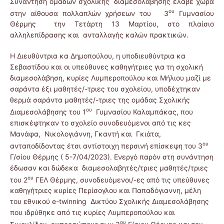
Συνάντηση ομάδων σχολικής διαμεσολάβησης έλαβε χώρα
ου
στην αίθουσα πολλαπλών χρήσεων του 3
Γυμνασίου
Θέρμης την Τετάρτη 13 Μαρτίου, στο πλαίσιο
αλληλεπίδρασης και ανταλλαγής καλών πρακτικών.
Η Διευθύντρια κα Δημοπούλου, η υποδιευθύντρια κα
Σεβαστίδου και οι υπεύθυνες καθηγήτριες για τη σχολική
διαμεσολάβηση, κυρίες Λυμπεροπούλου και Μήλιου μαζί με
σαράντα έξι μαθητές/-τριες του σχολείου, υποδέχτηκαν
θερμά σαράντα μαθητές/-τριες της ομάδας Σχολικής
ου
Διαμεσολάβησης του 1
Γυμνασίου Καλαμπάκας, που
επισκέφτηκαν το σχολείο συνοδευόμενοι από τις κες
Μανάφα, Νικολογιάννη, Γκαντή και Γκιάτα,
ου
ανταποδίδοντας έτσι αντίστοιχη περσινή επίσκεψη του 3
Γ/σίου Θέρμης ( 5-7/04/2023). Ενεργό παρόν στη συνάντηση
έδωσαν και δώδεκα διαμεσολαβητές/τριες μαθητές/τριες
ου
του 2
ΓΕΛ Θέρμης, συνοδευόμενοι/-ες από τις υπεύθυνες
καθηγήτριες κυρίες Περίσογλου και Παπαδόγιαννη, μέλη
του εθνικού e-twinning Δικτύου Σχολικής Διαμεσολάβησης
που ιδρύθηκε από τις κυρίες Λυμπεροπούλου και
ου