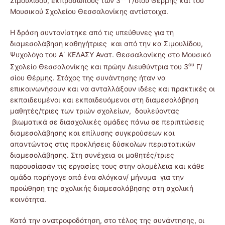
Σιμουλίδου, εκπροσώπους των 3
Γ/σιου Θέρμης και του
Μουσικού Σχολείου Θεσσαλονίκης αντίστοιχα.
Η δράση συντονίστηκε από τις υπεύθυνες για τη
διαμεσολάβηση καθηγήτριες και από την κα Σιμουλίδου,
Ψυχολόγο του Α΄ ΚΕΔΑΣΥ Ανατ. Θεσσαλονίκης στο Μουσικό
ου
Σχολείο Θεσσαλονίκης και πρώην Διευθύντρια του 3
Γ/
σίου Θέρμης. Στόχος της συνάντησης ήταν να
επικοινωνήσουν και να ανταλλάξουν ιδέες και πρακτικές οι
εκπαιδευμένοι και εκπαιδευόμενοι στη διαμεσολάβηση
μαθητές/τριες των τριών σχολείων, δουλεύοντας
βιωματικά σε διασχολικές ομάδες πάνω σε περιπτώσεις
διαμεσολάβησης και επίλυσης συγκρούσεων και
απαντώντας στις προκλήσεις δύσκολων περιστατικών
διαμεσολάβησης. Στη συνέχεια οι μαθητές/τριες
παρουσίασαν τις εργασίες τους στην ολομέλεια και κάθε
ομάδα παρήγαγε από ένα σλόγκαν/ μήνυμα για την
προώθηση της σχολικής διαμεσολάβησης στη σχολική
κοινότητα.
Κατά την ανατροφοδότηση, στο τέλος της συνάντησης, οι