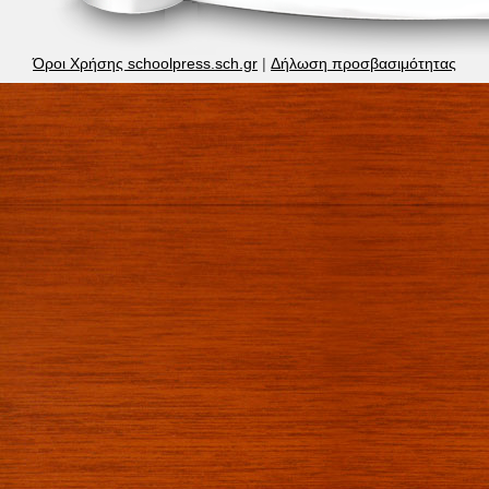
Όροι Χρήσης schoolpress.sch.gr
|
Δήλωση προσβασιμότητας