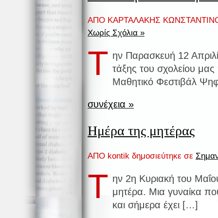
ΑΠΟ ΚΑΡΤΑΛΑΚΗΣ ΚΩΝΣΤΑΝΤΙΝΟΣ
Χωρίς Σχόλια »
Τ
ην Παρασκευή 12 Απριλί
τάξης του σχολείου μα
Μαθητικό Φεστιβάλ Ψηφ
συνέχεια »
Ημέρα της μητέρας
ΑΠΟ kontik δημοσιεύτηκε σε
Σημαν
Τ
ην 2η Κυριακή του Μαΐο
μητέρα. Μια γυναίκα πο
και σήμερα έχει […]