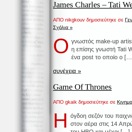
James Charles – Tati W
ΑΠΟ nikgkouv δημοσιεύτηκε σε
Γε
Σχόλια »
Ο
γνωστός make-up artis
η επίσης γνωστή Tati
ένα post το οποίο ο […
συνέχεια »
Game Of Thrones
ΑΠΟ gkaik δημοσιεύτηκε σε
Κινημ
Η
όγδοη σεζόν του παιχν
στον αέρα στις 14 Απρι
του ΗΒΟ και μέχρι […]