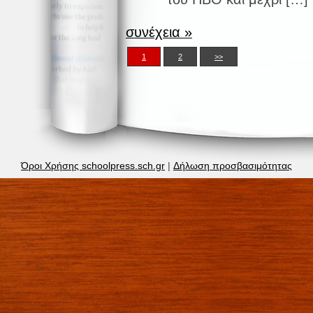
συνέχεια »
1
2
>>
Όροι Χρήσης schoolpress.sch.gr
|
Δήλωση προσβασιμότητας