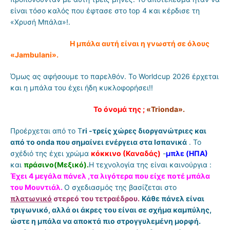
είναι τόσο καλός που έφτασε στο top 4 και κέρδισε τη
«Χρυσή Μπάλα»!.
Η μπάλα αυτή είναι η γνωστή σε όλους
«Jambulani».
Όμως ας αφήσουμε το παρελθόν. Το Worldcup 2026 έρχεται
και η μπάλα του έχει ήδη κυκλοφορήσει!!
Το όνομά της ;
«Trionda».
Προέρχεται από το T
ri -τρείς χώρες διοργανώτριες και
από το onda που σημαίνει ενέργεια στα Ισπανικά
. Το
σχέδιό της έχει χρώμα
κόκκινο (Καναδάς)
-
μπλε (HΠΑ)
και
πράσινο(Μεξικό).
Η τεχνολογία της είναι καινούργια :
Έχει 4 μεγάλα πάνελ ,τα λιγότερα που είχε ποτέ μπάλα
του Μουντιάλ.
Ο σχεδιασμός της βασίζεται στο
πλατωνικό
στερεό του τετραέδρου.
Κάθε πάνελ είναι
τριγωνικό, αλλά οι άκρες του είναι σε σχήμα καμπύλης,
ώστε η μπάλα να αποκτά πιο στρογγυλεμένη μορφή.