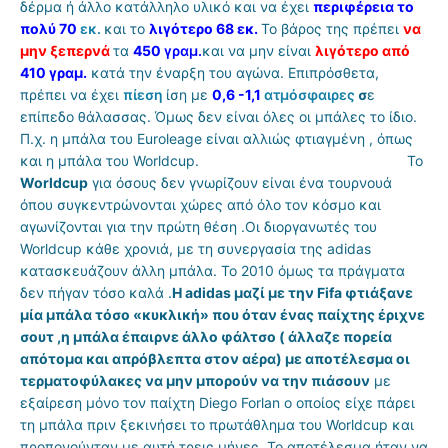
δέρμα ή άλλο κατάλληλο υλικό και να έχει
περιφέρεια το
πολύ
70
εκ.
και το
λιγότερο 68 εκ.
Το βάρος της πρέπει
να
μην ξεπερνά
τα
450
γραμ.
και να μην είναι
λιγότερο από
410 γραμ.
κατά την έναρξη του αγώνα. Επιπρόσθετα,
πρέπει να έχει
πίεση
ίση με
0,6 -1,1
ατμόσφαιρες
σ
ε
επίπεδο θάλασσας. Όμως δεν είναι όλες οι μπάλες το ίδιο.
Π.χ. η μπάλα του Εuroleage είναι αλλιώς φτιαγμένη , όπως
και η μπάλα του Worldcup. To
Worldcup
για όσους δεν γνωρίζουν είναι ένα τουρνουά
όπου συγκεντρώνονται χώρες από όλο τον κόσμο και
αγωνίζονται για την πρώτη θέση .Οι διοργανωτές του
Worldcup κάθε χρονιά, με τη συνεργασία της adidas
κατασκευάζουν άλλη μπάλα. Το 2010 όμως τα πράγματα
δεν πήγαν τόσο καλά .
Η adidas μαζί με την Fifa φτιάξανε
μία μπάλα τόσο «κυκλική» που όταν ένας παίχτης έριχνε
σουτ ,η μπάλα έπαιρνε άλλο φάλτσο ( άλλαζε πορεία
απότομα και απρόβλεπτα στον αέρα) με αποτέλεσμα οι
τερματοφύλακες να μην μπορούν να την πιάσουν
με
εξαίρεση μόνο τον παίχτη Diego Forlan ο οποίος είχε πάρει
τη μπάλα πριν ξεκινήσει το πρωτάθλημα του Worldcup και
προπονούνταν με αυτή τρεις μήνες. Το αποτέλεσμα ήταν να