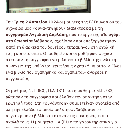
Την
Τρίτη 2 Απριλίου 2024
οι μαθητές της Β΄ Γυμνασίου του
σχολείου μας «συναντήθηκαν» διαδικτυακά με
τη
συγγραφέα Αγγελική Δαρλάση,
που το έργο της
«Το αγόρι
στο θεωρείο»
διάβασαν, σχολίασαν και επεξεργάστηκαν
κατά τη διάρκεια του δευτέρου τετραμήνου στη σχολική
τάξη και στο σπίτι. Οι μαθητές και οι μαθήτριες αρχικά
άκουσαν τη συγγραφέα να μιλά για το βιβλίο της ενώ στη
συνέχεια της υπέβαλαν ερωτήσεις σχετικά με αυτό. « Είναι
ένα βιβλίο που αγαπήθηκε και αγαπιέται» ανέφερε η
συγγραφέας.
Οι μαθητές Ν.Τ. (Β3), Π.Δ. (Β1), και η μαθήτρια Μ.Π. (Β2)
ρώτησαν τη συγγραφέα και έλαβαν την απάντηση στην
ερώτησή τους. Στη «συνάντηση» συμμετείχαν σχολεία από
όλη την Ελλάδα τα οποία μελέτησαν/διάβασαν το
συγκεκριμένο βιβλίο και έκαναν τις ερωτήσεις και τα
σχόλιά τους. Η μαθήτρια Σ.Α.(Β1) είπε χαρακτηριστικά για