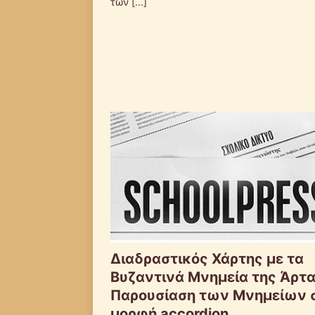
των
[...]
Διαδραστικός Χάρτης με τα
Βυζαντινά Μνημεία της Άρτα
Παρουσίαση των Μνημείων 
μορφή accordion