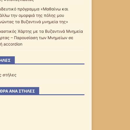
ιδευτικό πρόγραμμα «Μαθαίνω και
άλλω την ομορφιά της πόλης μου
νώντας τα Βυζαντινά μνημεία της»
ραστικός Χάρτης με τα Βυζαντινά Μνημεία
Άρτας – Παρουσίαση των Μνημείων σε
ή accordion
ΉΛΕΣ
ς στήλες
ΘΡΑ ΑΝΆ ΣΤΉΛΕΣ