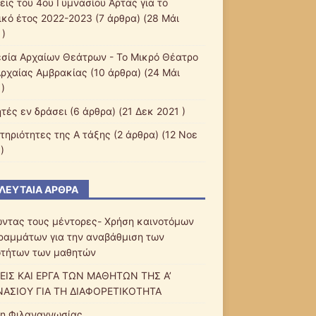
εις του 4ου Γυμνασίου Άρτας για το
ικό έτος 2022-2023
(7 άρθρα) (28 Μάι
 )
εσία Αρχαίων Θεάτρων - Το Μικρό Θέατρο
Αρχαίας Αμβρακίας
(10 άρθρα) (24 Μάι
)
τές εν δράσει
(6 άρθρα) (21 Δεκ 2021 )
τηριότητες της Α τάξης
(2 άρθρα) (12 Νοε
)
ΛΕΥΤΑΊΑ ΆΡΘΡΑ
ντας τους μέντορες- Χρήση καινοτόμων
ραμμάτων για την αναβάθμιση των
οτήτων των μαθητών
ΕΙΣ ΚΑΙ ΕΡΓΑ ΤΩΝ ΜΑΘΗΤΩΝ ΤΗΣ Α’
ΑΣΙΟΥ ΓΙΑ ΤΗ ΔΙΑΦΟΡΕΤΙΚΟΤΗΤΑ
η Φιλαναγνωσίας