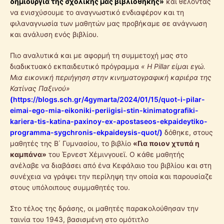
δημιουργία της σχολικής μας βιβλιοθήκης»
και θέλοντας
να ενισχύσουμε το αναγνωστικό ενδιαφέρον και τη
φιλαναγνωσία των μαθητών μας προβήκαμε σε ανάγνωση
και ανάλυση ενός βιβλίου.
Πιο αναλυτικά και με αφορμή τη συμμετοχή μας στο
διαδικτυακό εκπαιδευτικό πρόγραμμα
« Η
Pillar
είμαι εγώ.
Μια εικονική περιήγηση στην κινηματογραφική καριέρα της
Κατίνας Παξινού»
(
https://blogs.sch.gr/4gymarta/2024/01/15/quot-i-pilar-
eimai-ego-mia-eikoniki-periigisi-stin-kinimatografiki-
kariera-tis-katina-paxinoy-ex-apostaseos-ekpaideytiko-
programma-sygchronis-ekpaideysis-quot/
)
δόθηκε, στους
μαθητές της Β΄ Γυμνασίου, το βιβλίο
«Για ποιον χτυπά η
καμπάνα»
του Έρνεστ Χέμινγουεϊ. Ο κάθε μαθητής
ανέλαβε να διαβάσει από ένα Κεφάλαιο του βιβλίου και στη
συνέχεια να γράψει την περίληψη την οποία και παρουσίαζε
στους υπόλοιπους συμμαθητές του.
Στο τέλος της δράσης, οι μαθητές παρακολούθησαν την
ταινία του 1943, βασισμένη στο ομότιτλο