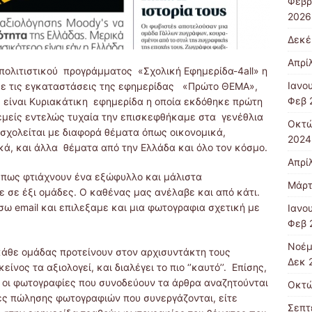
Φεβρ
2026
Δεκέ
Απρί
 πολιτιστικού προγράμματος «Σχολική Εφημερίδα-4all» η
Ιανο
με τις εγκαταστάσεις της εφημερίδας «Πρώτο ΘΕΜΑ»,
Φεβ 
είναι Κυριακάτικη εφημερίδα η οποία εκδόθηκε πρώτη
εμείς εντελώς τυχαία την επισκεφθήκαμε στα γενέθλια
Οκτώ
 ασχολείται με διαφορά θέματα όπως οικονομικά,
2024
τικά, και άλλα θέματα από την Ελλάδα και όλο τον κόσμο.
Απρί
 πως φτιάχνουν ένα εξώφυλλο και μάλιστα
Μάρτ
ε σε έξι ομάδες. Ο καθένας μας ανέλαβε και από κάτι.
σω email και επιλεξαμε και μια φωτογραφια σχετική με
Ιανο
Φεβ 
Νοέμ
κάθε ομάδας προτείνουν στον αρχισυντάκτη τους
Δεκ 
νος τα αξιολογεί, και διαλέγει το πιο ‘’καυτό’’. Επίσης,
ι οι φωτογραφίες που συνοδεύουν τα άρθρα αναζητούνται
Οκτώ
ίες πώλησης φωτογραφιών που συνεργάζονται, είτε
Σεπτ