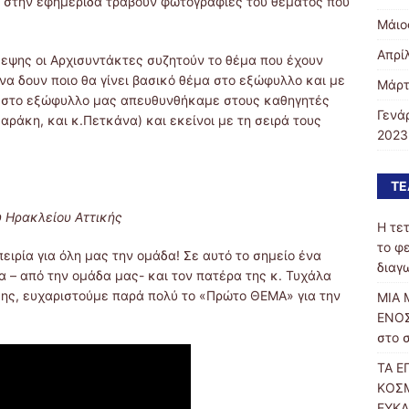
 στην εφημερίδα τραβούν φωτογραφίες του θέματος που
Μάιο
Απρί
εψης οι Αρχισυντάκτες συζητούν το θέμα που έχουν
 να δουν ποιο θα γίνει βασικό θέμα στο εξώφυλλο και με
Μάρτ
ων στο εξώφυλλο μας απευθυνθήκαμε στους καθηγητές
Γενά
ράκη, και κ.Πετκάνα) και εκείνοι με τη σειρά τους
2023
ΤΕ
υ Ηρακλείου Αττικής
Η τε
το φ
ειρία για όλη μας την ομάδα! Σε αυτό το σημείο ένα
διαγ
 – από την ομάδα μας- και τον πατέρα της κ. Τυχάλα
σης, ευχαριστούμε παρά πολύ το «Πρώτο ΘΕΜΑ» για την
ΜΙΑ 
ΕΝΟΣ
στο 
ΤΑ Ε
ΚΟΣΜ
ΕΥΚΑ