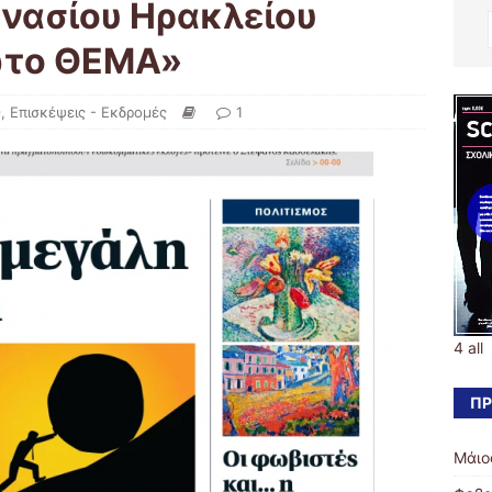
νασίου Ηρακλείου
ώτο ΘΕΜΑ»
ς
,
Επισκέψεις - Εκδρομές
1
4 all
ΠΡ
Μάιο