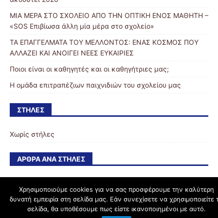
ΜΙΑ ΜΕΡΑ ΣΤΟ ΣΧΟΛΕΙΟ ΑΠΟ ΤΗΝ ΟΠΤΙΚΗ ΕΝΟΣ ΜΑΘΗΤΗ –
«SOS Επιβίωσα άλλη μία μέρα στο σχολείο»
ΤΑ ΕΠΑΓΓΕΛΜΑΤΑ ΤΟΥ ΜΕΛΛΟΝΤΟΣ: ΕΝΑΣ ΚΟΣΜΟΣ ΠΟΥ
ΑΛΛΑΖΕΙ ΚΑΙ ΑΝΟΙΓΕΙ ΝΕΕΣ ΕΥΚΑΙΡΙΕΣ
Ποιοι είναι οι καθηγητές και οι καθηγήτριες μας;
Η ομάδα επιτραπέζιων παιχνιδιών του σχολείου μας
ΣΤΉΛΕΣ
Χωρίς στήλες
ΆΡΘΡΑ ΑΝΆ ΣΤΉΛΕΣ
Χρησιμοποιούμε cookies για να σας προσφέρουμε την καλύτερη
δυνατή εμπειρία στη σελίδα μας. Εάν συνεχίσετε να χρησιμοποιείτε 
schoolpress.sch.gr
σελίδα, θα υποθέσουμε πως είστε ικανοποιημένοι με αυτό.