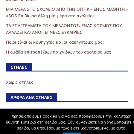
ΜΙΑ ΜΕΡΑ ΣΤΟ ΣΧΟΛΕΙΟ ΑΠΟ ΤΗΝ ΟΠΤΙΚΗ ΕΝΟΣ ΜΑΘΗΤΗ –
«SOS Επιβίωσα άλλη μία μέρα στο σχολείο»
ΤΑ ΕΠΑΓΓΕΛΜΑΤΑ ΤΟΥ ΜΕΛΛΟΝΤΟΣ: ΕΝΑΣ ΚΟΣΜΟΣ ΠΟΥ
ΑΛΛΑΖΕΙ ΚΑΙ ΑΝΟΙΓΕΙ ΝΕΕΣ ΕΥΚΑΙΡΙΕΣ
Ποιοι είναι οι καθηγητές και οι καθηγήτριες μας;
Η ομάδα επιτραπέζιων παιχνιδιών του σχολείου μας
ΣΤΉΛΕΣ
Χωρίς στήλες
ΆΡΘΡΑ ΑΝΆ ΣΤΉΛΕΣ
Χρησιμοποιούμε cookies για να σας προσφέρουμε την καλύτερη
δυνατή εμπειρία στη σελίδα μας. Εάν συνεχίσετε να χρησιμοποιείτε 
schoolpress.sch.gr
σελίδα, θα υποθέσουμε πως είστε ικανοποιημένοι με αυτό.