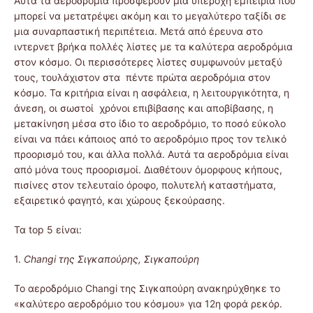
Αυτά τα αεροδρόμια προσφέρουν μια υπέροχη εμπειρία που
μπορεί να μετατρέψει ακόμη και το μεγαλύτερο ταξίδι σε
μια συναρπαστική περιπέτεια. Μετά από έρευνα στο
ιντερνετ βρήκα πολλές λίστες με τα καλύτερα αεροδρόμια
στον κόσμο. Οι περισσότερες λίστες συμφωνούν μεταξύ
τους, τουλάχιστον στα πέντε πρώτα αεροδρόμια στον
κόσμο. Τα κριτήρια είναι η ασφάλεια, η λειτουργικότητα, η
άνεση, οι σωστοί χρόνοι επιβίβασης και αποβίβασης, η
μετακίνηση μέσα στο ίδιο το αεροδρόμιο, το ποσό εύκολο
είναι να πάει κάποιος από το αεροδρόμιο προς τον τελικό
προορισμό του, και άλλα πολλά. Αυτά τα αεροδρόμια είναι
από μόνα τους προορισμοί. Διαθέτουν όμορφους κήπους,
πισίνες στον τελευταίο όροφο, πολυτελή καταστήματα,
εξαιρετικό φαγητό, και χώρους ξεκούρασης.
Τα top 5 είναι:
1.
Changi της Σιγκαπούρης, Σιγκαπούρη
Το αεροδρόμιο Changi της Σιγκαπούρη ανακηρύχθηκε το
«καλύτερο αεροδρόμιο του κόσμου» για 12η φορά ρεκόρ.