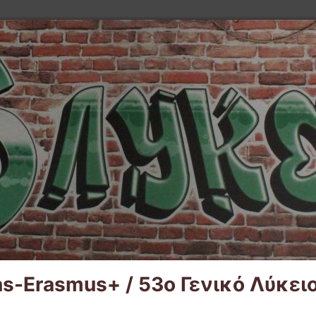
ns-Erasmus+ / 53ο Γενικό Λύκ