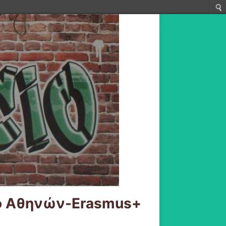
ειο Αθηνών-Erasmus+