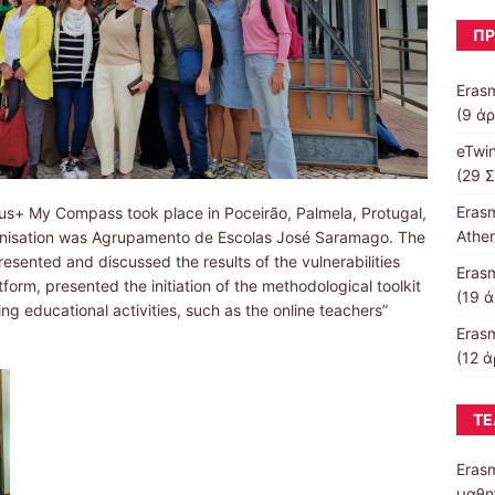
ΠΡ
Erasm
(9 άρ
eTwin
(29 
Eras
mus+ My Compass took place in Poceirão, Palmela, Protugal,
Athe
anisation was Agrupamento de Escolas José Saramago. The
resented and discussed the results of the vulnerabilities
Eras
rm, presented the initiation of the methodological toolkit
(19 ά
ng educational activities, such as the online teachers”
Eras
(12 ά
ΤΕ
Erasm
μαθη