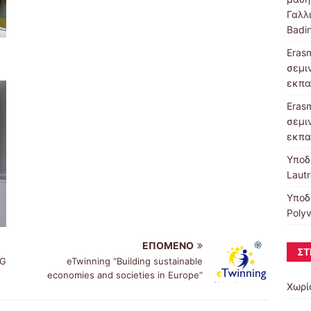
Γαλλι
Badin
Erasm
σεμιν
εκπα
Erasm
σεμιν
εκπα
Υποδ
Laut
Υποδ
Polyv
ΕΠΌΜΕΝΟ
ΣΤ
NG
eTwinning “Building sustainable
economies and societies in Europe“
Χωρί