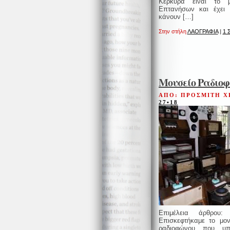
Κέρκυρα είναι το 
Επτανήσων και έχει
κάνουν […]
Στην στήλη
ΛΑΟΓΡΑΦΙΑ
|
1 
Μουσείο Ραδιο
ΑΠΟ: ΠΡΟΣΜΙΤΗ Χ
27•18
Επιμέλεια άρθρου:
Επισκεφτήκαμε το μον
ραδιοφώνου που υπ