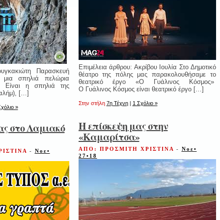
Επιμέλεια άρθρου: Ακρίβου Ιουλία Στο Δημοτικό
ουγκακιώτη Παρασκευή
θέατρο της πόλης μας παρακολουθήσαμε το
μια σπηλιά πελώρια
θεατρικό έργο «Ο Γυάλινος Κόσμος»
. Είναι η σπηλιά της
Ο Γυάλινος Κόσμος είναι θεατρικό έργο […]
αλήμ), […]
Στην στήλη
7η Τέχνη
|
1 Σχόλιο »
Σχόλιο »
Η επίσκεψη μας στην
ς στο Λαμιακό
«Καμαρίτσα»
ΑΠΟ: ΠΡΟΣΜΙΤΗ ΧΡΙΣΤΙΝΑ
-
Νοε•
ΡΙΣΤΙΝΑ
-
Νοε•
27•18