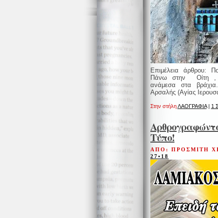
Επιμέλεια άρθρου: Π
Πάνω στην Οίτη , 
ανάμεσα στα βράχια
Αρσαλής (Αγίας Ιερουσ
Στην στήλη
ΛΑΟΓΡΑΦΙΑ
|
1 
Αρθρογραφώντα
Τύπο!
ΑΠΟ: ΠΡΟΣΜΙΤΗ Χ
27•18