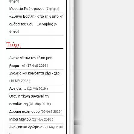
ψήφοι)
Μουσείο Ραδιοφώνου
(7 ψήφοι)
«Ξύπνα Βασίλη» από τη θεατρική
ομάδα του 6ου ΓΕΛ Λαμίας
(5
ψήφοι)
Τεύχη
Ανακαλύπτω τον τόπο μου
βιωματικά
(17 Φεβ 2024 )
Σχολείο και κοινότητα χέρι - χέρι..
(16 Μάι 2022 )
Ανθίστε.....
(12 Μάι 2019 )
Όταν η τέχνη συναντά τη
εκπαίδευση
(31 Μαρ 2019 )
Δρόμοι πολιτισμού
(09 Φεβ 2019 )
Μέρα Μαγιού
(27 Νοε 2018 )
Ανοιξιάτικα δρώμενα
(27 Απρ 2018