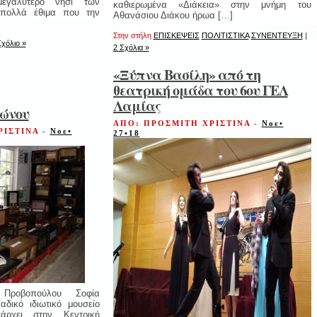
μεγαλύτερο νησί των
καθιερωμένα «Διάκεια» στην μνήμη του
 πολλά έθιμα που την
Αθανάσιου Διάκου ήρωα […]
Στην στήλη
ΕΠΙΣΚΕΨΕΙΣ
ΠΟΛΙΤΙΣΤΙΚΑ
ΣΥΝΕΝΤΕΥΞΗ
|
Σχόλιο »
2 Σχόλια »
«Ξύπνα Βασίλη» από τη
θεατρική ομάδα του 6ου ΓΕΛ
Λαμίας
φώνου
ΑΠΟ: ΠΡΟΣΜΙΤΗ ΧΡΙΣΤΙΝΑ
-
Νοε•
ΡΙΣΤΙΝΑ
-
Νοε•
27•18
 Προβοπούλου Σοφία
αδικό ιδιωτικό μουσείο
άρχει στην Κεντρική