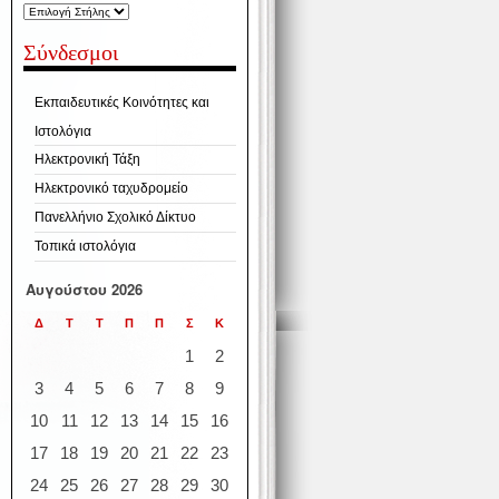
Σύνδεσμοι
Εκπαιδευτικές Κοινότητες και
Ιστολόγια
Ηλεκτρονική Τάξη
Ηλεκτρονικό ταχυδρομείο
Πανελλήνιο Σχολικό Δίκτυο
Τοπικά ιστολόγια
Αυγούστου 2026
Δ
Τ
Τ
Π
Π
Σ
Κ
1
2
3
4
5
6
7
8
9
10
11
12
13
14
15
16
17
18
19
20
21
22
23
24
25
26
27
28
29
30