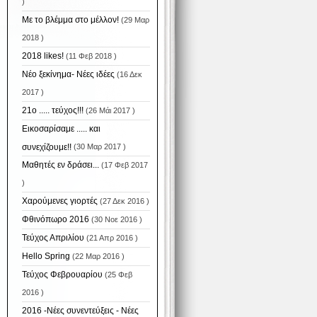
)
Με το βλέμμα στο μέλλον!
(29 Μαρ
2018 )
2018 likes!
(11 Φεβ 2018 )
Νέο ξεκίνημα- Νέες ιδέες
(16 Δεκ
2017 )
21ο ..... τεύχος!!!
(26 Μάι 2017 )
Εικοσαρίσαμε ..... και
συνεχίζουμε!!
(30 Μαρ 2017 )
Μαθητές εν δράσει...
(17 Φεβ 2017
)
Χαρούμενες γιορτές
(27 Δεκ 2016 )
Φθινόπωρο 2016
(30 Νοε 2016 )
Τεύχος Απριλίου
(21 Απρ 2016 )
Hello Spring
(22 Μαρ 2016 )
Τεύχος Φεβρουαρίου
(25 Φεβ
2016 )
2016 -Νέες συνεντεύξεις - Νέες