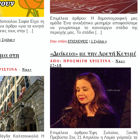
Επιμέλεια άρθρου: Η δημοσιογραφική μας
βοπούλου Σοφία Είχα τη
ομάδα Ένα ανοιξιάτικο μεσημέρι αποφασίσαμε
α άρθρο «για τα κινητά
να γνωρίσουμε το καινούργιο στάδιο της
ειες τους στην […]
περιοχής μας. Το στάδιο […]
 Σχόλια »
Στην στήλη
ΕΠΙΣΚΕΨΕΙΣ
|
1 Σχόλιο »
«Διάκεια» με την Αρετή Κετιμέ
ιμα στη
ΑΠΟ: ΠΡΟΣΜΙΤΗ ΧΡΙΣΤΙΝΑ
-
Νοε•
27•18
ΡΙΣΤΙΝΑ
-
Νοε•
Επιμέλεια άρθρου:Έφη Συλαίου, Ξανθή
 Μάγδα Καλτσουκαλά Η
Πρεβύστα Στις 21 Απριλίου η Λαμία γιόρταζε τα