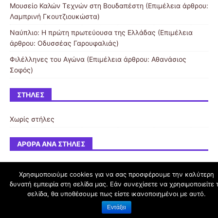
Μουσείο Καλών Τεχνών στη Βουδαπέστη (Επιμέλεια άρθρου:
Λαμπρινή Γκουτζιουκώστα)
Ναύπλιο: Η πρώτη πρωτεύουσα της Ελλάδας (Επιμέλεια
άρθρου: Οδυσσέας Γαρουφαλιάς)
Φιλέλληνες του Αγώνα (Επιμέλεια άρθρου: Αθανάσιος
Σοφός)
ΣΤΉΛΕΣ
Χωρίς στήλες
ΆΡΘΡΑ ΑΝΆ ΣΤΉΛΕΣ
Χρησιμοποιούμε cookies για να σας προσφέρουμε την καλύτερη
δυνατή εμπειρία στη σελίδα μας. Εάν συνεχίσετε να χρησιμοποιείτε 
schoolpress.sch.gr
σελίδα, θα υποθέσουμε πως είστε ικανοποιημένοι με αυτό.
Εντάξει
Όροι Χρήσης schoolpress.sch.gr
|
Δήλωση προσβασιμότητας