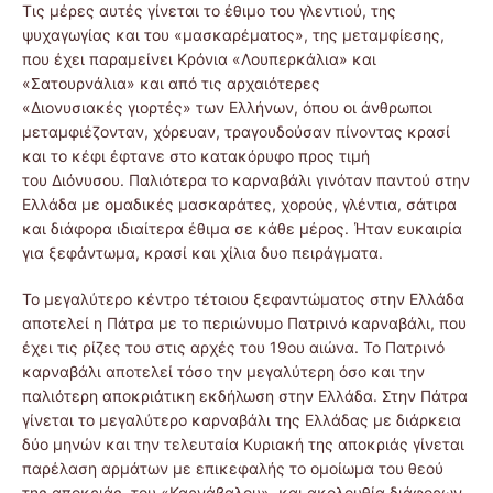
Τις μέρες αυτές γίνεται το έθιμο του γλεντιού, της
ψυχαγωγίας και του «μασκαρέματος», της μεταμφίεσης,
που έχει παραμείνει Κρόνια «Λουπερκάλια» και
«Σατουρνάλια» και από τις αρχαιότερες
«Διονυσιακές γιορτές» των Ελλήνων, όπου οι άνθρωποι
μεταμφιέζονταν, χόρευαν, τραγουδούσαν πίνοντας κρασί
και το κέφι έφτανε στο κατακόρυφο προς τιμή
του Διόνυσου. Παλιότερα το καρναβάλι γινόταν παντού στην
Ελλάδα με ομαδικές μασκαράτες, χορούς, γλέντια, σάτιρα
και διάφορα ιδιαίτερα έθιμα σε κάθε μέρος. Ήταν ευκαιρία
για ξεφάντωμα, κρασί και χίλια δυο πειράγματα.
Το μεγαλύτερο κέντρο τέτοιου ξεφαντώματος στην Ελλάδα
αποτελεί η Πάτρα με το περιώνυμο Πατρινό καρναβάλι, που
έχει τις ρίζες του στις αρχές του 19ου αιώνα. Το Πατρινό
καρναβάλι αποτελεί τόσο την μεγαλύτερη όσο και την
παλιότερη αποκριάτικη εκδήλωση στην Ελλάδα. Στην Πάτρα
γίνεται το μεγαλύτερο καρναβάλι της Ελλάδας με διάρκεια
δύο μηνών και την τελευταία Κυριακή της αποκριάς γίνεται
παρέλαση αρμάτων με επικεφαλής το ομοίωμα του θεού
της αποκριάς, του «Καρνάβαλου», και ακολουθία διάφορων