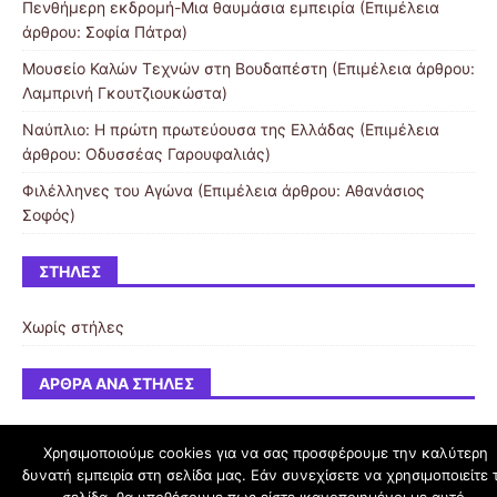
Πενθήμερη εκδρομή-Μια θαυμάσια εμπειρία (Επιμέλεια
άρθρου: Σοφία Πάτρα)
Μουσείο Καλών Τεχνών στη Βουδαπέστη (Επιμέλεια άρθρου:
Λαμπρινή Γκουτζιουκώστα)
Ναύπλιο: Η πρώτη πρωτεύουσα της Ελλάδας (Επιμέλεια
άρθρου: Οδυσσέας Γαρουφαλιάς)
Φιλέλληνες του Αγώνα (Επιμέλεια άρθρου: Αθανάσιος
Σοφός)
ΣΤΉΛΕΣ
Χωρίς στήλες
ΆΡΘΡΑ ΑΝΆ ΣΤΉΛΕΣ
Χρησιμοποιούμε cookies για να σας προσφέρουμε την καλύτερη
δυνατή εμπειρία στη σελίδα μας. Εάν συνεχίσετε να χρησιμοποιείτε 
schoolpress.sch.gr