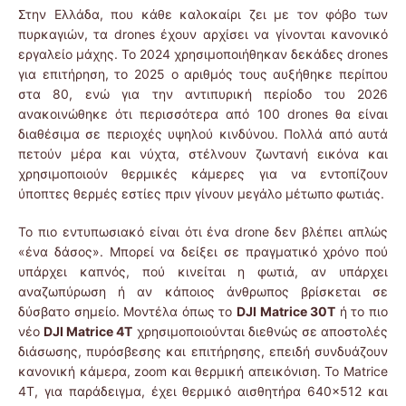
Στην Ελλάδα, που κάθε καλοκαίρι ζει με τον φόβο των
πυρκαγιών, τα drones έχουν αρχίσει να γίνονται κανονικό
εργαλείο μάχης. Το 2024 χρησιμοποιήθηκαν δεκάδες drones
για επιτήρηση, το 2025 ο αριθμός τους αυξήθηκε περίπου
στα 80, ενώ για την αντιπυρική περίοδο του 2026
ανακοινώθηκε ότι περισσότερα από 100 drones θα είναι
διαθέσιμα σε περιοχές υψηλού κινδύνου. Πολλά από αυτά
πετούν μέρα και νύχτα, στέλνουν ζωντανή εικόνα και
χρησιμοποιούν θερμικές κάμερες για να εντοπίζουν
ύποπτες θερμές εστίες πριν γίνουν μεγάλο μέτωπο φωτιάς.
Το πιο εντυπωσιακό είναι ότι ένα drone δεν βλέπει απλώς
«ένα δάσος». Μπορεί να δείξει σε πραγματικό χρόνο πού
υπάρχει καπνός, πού κινείται η φωτιά, αν υπάρχει
αναζωπύρωση ή αν κάποιος άνθρωπος βρίσκεται σε
δύσβατο σημείο. Μοντέλα όπως το
DJI Matrice 30T
ή το πιο
νέο
DJI Matrice 4T
χρησιμοποιούνται διεθνώς σε αποστολές
διάσωσης, πυρόσβεσης και επιτήρησης, επειδή συνδυάζουν
κανονική κάμερα, zoom και θερμική απεικόνιση. Το Matrice
4T, για παράδειγμα, έχει θερμικό αισθητήρα 640×512 και