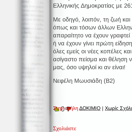
Ελληνικής Δημοκρατίας με 26
Με οδηγό, λοιπόν, τη ζωή και
όπως και τόσων άλλων Ελληνίδ
απαραίτητο να έχουν γραφτεί
ή να έχουν γίνει πρώτη είδησ
όλες εμείς οι νέες κοπέλες κ
ασίγαστο πείσμα και θέληση 
μας, όσο υψηλοί κι αν είναι!
Νεφέλη Μωυσιάδη (Β2)
0
Στην στήλη
ΔΟΚΙΜΙΟ
|
Χωρίς Σχόλι
Σχολιάστε