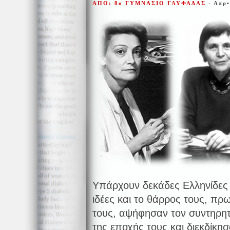
ΑΠΟ: 8ο ΓΥΜΝΑΣΙΟ ΓΛΥΦΑΔΑΣ
- Απρ
Υπάρχουν δεκάδες Ελληνίδες γ
ιδέες και το θάρρος τους, π
τους, αψήφησαν τον συντηρητ
της εποχής τους και διεκδίκη