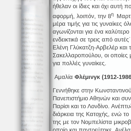
ήθελαν οι ίδιες και όχι αυτή 
η
αφορμή, λοιπόν, την 8
Μαρτί
μέρα τιμής για τις γυναίκες 
αγωνίζονται για ένα καλύτερ
ενδεικτικά σε τρεις από αυτές
Ελένη Γλύκατζη-Αρβελέρ και 
Σακελλαροπούλου, οι οποίες
για πολλές γυναίκες.
Αμαλία
Φλέμινγκ (1912-1986
Γεννήθηκε στην Κωνσταντινού
Πανεπιστήμιο Αθηνών και συνέ
Παρίσι και το Λονδίνο. Ανέπτ
διάρκεια της Κατοχής, ενώ το
της με τον Νομπελίστα μικροβ
οποίο και παντρεύτηκε. Ανέλα