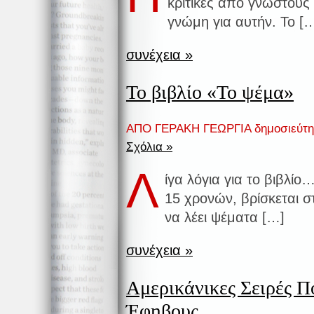
κριτικές από γνωστούς
γνώμη για αυτήν. Το [
συνέχεια »
Το βιβλίο «Το ψέμα»
ΑΠΟ ΓΕΡΑΚΗ ΓΕΩΡΓΙΑ δημοσιεύτη
Σχόλια »
Λ
ίγα λόγια για το βιβλίο…
15 χρονών, βρίσκεται σ
να λέει ψέματα […]
συνέχεια »
Αμερικάνικες Σειρές Π
Έφηβους