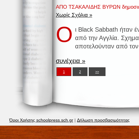
ΑΠΟ ΤΣΑΚΑΛΙΔΗΣ ΒΥΡΩΝ δημοσιε
Χωρίς Σχόλια »
Ο
ι Black Sabbath ήταν 
από την Αγγλία. Σχημα
αποτελούνταν από τον
συνέχεια »
1
2
>>
Όροι Χρήσης schoolpress.sch.gr
|
Δήλωση προσβασιμότητας