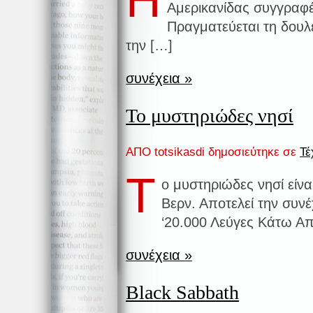
Αμερικανίδας συγγραφ
Πραγματεύεται τη δουλε
την […]
συνέχεια »
Το μυστηριώδες νησί
ΑΠΟ totsikasdi δημοσιεύτηκε σε
Τέ
Τ
ο μυστηριώδες νησί είνα
Βερν. Αποτελεί την συν
‘20.000 Λεύγες Κάτω Α
συνέχεια »
Black Sabbath