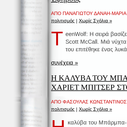
ΑΠΟ ΠΑΝΑΓΙΩΤΟΥ ΔΑΝΑΗ-ΜΑΡΙΑ δ
πολιτισμός
|
Χωρίς Σχόλια »
T
eenWolf: Η σειρά βασίζε
Scott McCall. Μιά νύχτ
του επιτέθηκε ένας λυ
συνέχεια »
Η ΚΑΛΥΒΑ ΤΟΥ ΜΠ
ΧΑΡΙΕΤ ΜΠΙΤΣΕΡ Σ
ΑΠΟ ΦΑΣΟΥΛΑΣ ΚΩΝΣΤΑΝΤΙΝΟΣ δ
πολιτισμός
|
Χωρίς Σχόλια »
Η
καλύβα του Μπάρμπα-Θ