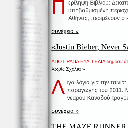
Π
ερίληψη Βιβλίου: Δεκατ
υποβαθμισμένη περιοχή
Αθήνας, περιμένουν ο κ
συνέχεια »
«Justin Bieber, Never 
ΑΠΟ ΠΡΑΠΑ ΕΥΑΓΓΕΛΙΑ δημοσιεύ
Χωρίς Σχόλια »
Λ
ίγα λόγια για την ταινί
παραγωγής του 2011. Μι
νεαρού Καναδού τραγου
συνέχεια »
THE MAZE RUNNER