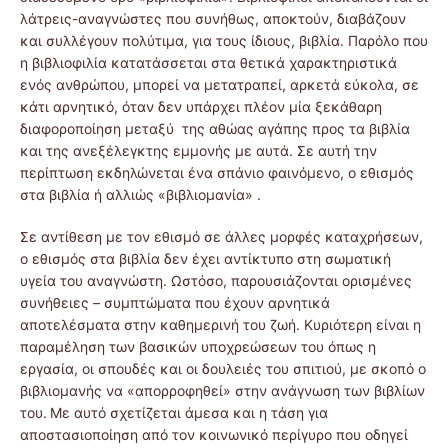
λάτρεις-αναγνώστες που συνήθως, αποκτούν, διαβάζουν
και συλλέγουν πολύτιμα, για τους ίδιους, βιβλία. Παρόλο που
η βιβλιοφιλία κατατάσσεται στα θετικά χαρακτηριστικά
ενός ανθρώπου, μπορεί να μετατραπεί, αρκετά εύκολα, σε
κάτι αρνητικό, όταν δεν υπάρχει πλέον μία ξεκάθαρη
διαφοροποίηση μεταξύ της αθώας αγάπης προς τα βιβλία
και της ανεξέλεγκτης εμμονής με αυτά. Σε αυτή την
περίπτωση εκδηλώνεται ένα σπάνιο φαινόμενο, ο εθισμός
στα βιβλία ή αλλιώς «βιβλιομανία» .
Σε αντίθεση με τον εθισμό σε άλλες μορφές καταχρήσεων,
ο εθισμός στα βιβλία δεν έχει αντίκτυπο στη σωματική
υγεία του αναγνώστη. Ωστόσο, παρουσιάζονται ορισμένες
συνήθειες – συμπτώματα που έχουν αρνητικά
αποτελέσματα στην καθημερινή του ζωή. Κυριότερη είναι η
παραμέληση των βασικών υποχρεώσεων του όπως η
εργασία, οι σπουδές και οι δουλειές του σπιτιού, με σκοπό ο
βιβλιομανής
να «απορροφηθεί» στην ανάγνωση των βιβλίων
του.
Με αυτό σχετίζεται άμεσα και η τάση για
αποστασιοποίηση από τον κοινωνικό περίγυρο που οδηγεί