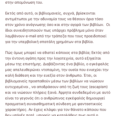
στην απομόνωση του.
Εκτός από αυτό, οι βιβλιομανείς, συχνά, βρίσκονται
αντιμέτωποι με την αδυναμία τους να θέσουν όρια τόσο
στον χρόνο ανάγνωσης όσο και στην αγορά των βιβλίων. Οι
ίδιοι συνειδητοποιούν πως υπάρχει πρόβλημα μόνο όταν
λαμβάνουν e-mail από την τράπεζα που τους προειδοποιεί
για την υπερβολική σπατάλη χρημάτων στα βιβλία.
Πώς όμως μπορεί να εθιστεί κάποιος στα βιβλία; Εκτός από
την έντονη αγάπη προς την λογοτεχνία, αυτό εξηγείται
μέσω της επιστήμης. Διαβάζοντας ένα βιβλίο, ο εγκέφαλός
μας απελευθερώνει ντοπαμίνη, την ουσία που ενισχύει την
καλή διάθεση και την ευεξία στον άνθρωπο. Έτσι, οι
βιβλιομανείς προσπαθούν μέσω των βιβλίων να νιώσουν
ευτυχισμένοι , να αποδράσουν από τη ζωή τους (escapism)
και να νιώσουν πλήρεις ξανά. Άρρητα συνδεδεμένο με αυτό
είναι το γεγονός ότι ο ανθρώπινος εγκέφαλός δημιουργεί
πραγματική συναισθηματική σύνδεση με φανταστικούς
χαρακτήρες. Αν έχεις κλάψει για τον θάνατο κάποιου που
δεν υπήρξε ποτέ, μπορείς να καταλάβεις πως αυτή η