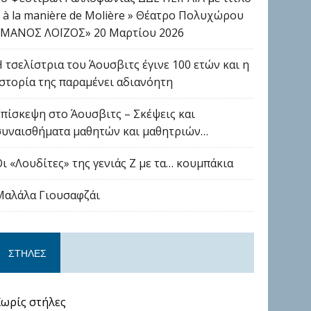
« à la manière de Molière » Θέατρο Πολυχώρου
«ΜΑΝΟΣ ΛΟΪΖΟΣ» 20 Μαρτίου 2026
Η τσελίστρια του Άουσβιτς έγινε 100 ετών και η
ιστορία της παραμένει αδιανόητη
Επίσκεψη στο Άουσβιτς – Σκέψεις και
συναισθήματα μαθητών και μαθητριών…
Οι «Λουδίτες» της γενιάς Ζ με τα… κουμπάκια
Μαλάλα Γιουσαφζάι
ΣΤΉΛΕΣ
Χωρίς στήλες