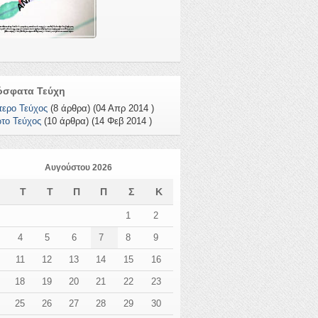
όσφατα Τεύχη
τερο Τεύχος
(8 άρθρα) (04 Απρ 2014 )
το Τεύχος
(10 άρθρα) (14 Φεβ 2014 )
Αυγούστου 2026
Δ
Τ
Τ
Π
Π
Σ
Κ
1
2
4
5
6
7
8
9
11
12
13
14
15
16
18
19
20
21
22
23
25
26
27
28
29
30