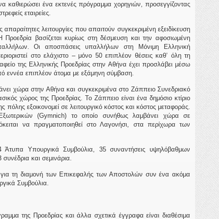
να καθιερώσει ένα εκτενές πρόγραμμα χορηγιών, προσεγγίζοντας
τρεφείς εταιρείες.
 απαραίτητες λειτουργίες που απαιτούν συγκεκριμένη εξειδίκευση
 Η Προεδρία βασίζεται κυρίως στη δέσμευση και την αφοσιωμένη
υπαλλήλων. Οι αποσπάσεις υπαλλήλων στη Μόνιμη Ελληνική
εριοριστεί στο ελάχιστο – μόνο 50 επιπλέον θέσεις καθ’ όλη τη
ραφείο της Ελληνικής Προεδρίας στην Αθήνα έχει προσλάβει μέσω
πό εννέα επιπλέον άτομα με εξάμηνη σύμβαση.
νει χώρα στην Αθήνα και συγκεκριμένα στο Ζάππειο Συνεδριακό
ασικός χώρος της Προεδρίας. Το Ζάππειο είναι ένα δημόσιο κτίριο
της πόλης εξοικονομεί σε λειτουργικό κόστος και κόστος μεταφοράς.
ξωτερικών (Gymnich) το οποίο συνήθως λαμβάνει χώρα σε
όκειται να πραγματοποιηθεί στο Λαγονήσι, στα περίχωρα των
 Άτυπα Υπουργικά Συμβούλια, 35 συναντήσεις υψηλόβαθμων
 συνέδρια και σεμινάρια.
για τη διαμονή των Επικεφαλής των Αποστολών συν ένα ακόμα
ργικά Συμβούλια.
ραμμα της Προεδρίας και άλλα σχετικά έγγραφα είναι διαθέσιμα