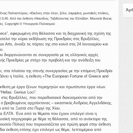
Άρθ
ένας Παπασπύρου, «Εικόνες στην ύλη», ξύλο, λαμαρίνα, μωσαϊκές πλάκες,
X 0,40. Από την έκθεση «Nαυτίλος: Ταξιδεύοντας την Ελλάδα». Μουσείο Bozar,
ες. Copyright © Υπουργείο Πολιτισμού
eece”, αφιερωμένη στη θάλασσα και τη διαχρονική της σχέση της
τελεί την κύρια εκδήλωση της Προεδρίας στις Βρυξέλλες,
 Arts, άνοιξε τις πόρτες της στο κοινό στις 24 Ιανουαρίου και
ου.
υ διοργανώνονται σε συνεργασία με τις ελληνικές αρχές
κής Προεδρίας με στόχο την προβολή και την ανάδειξη του
, στα πλαίσια της στενής συνεργασίας με την επόμενη Προεδρία
άνει η Ιταλία, η έκθεση «The European Fortune of Greece and
 έκθεση με έργα ξένων περιηγητών και πρωτότυπα έργα νέων
ellas: Genius Loci”.
s στις Βρυξέλλες, που παραδοσιακά διακοσμούνται από την
 ο βραβευμένος αρχιτέκτονας – εικαστικός Ανδρέας Αγγελιδάκης,
 από τα Ξυστά στο Πυργί της Χίου.
 ΕΛΤΑ. Ένα από τα θέματα που έχουν επιλεγεί είναι η
ναϊκή τοιχογραφία με θέμα τη θάλασσα, από το ανάκτορο της
ουσείο Πύλου) που παρουσιάζεται για πρώτη φορά στην έκθεση
ίδια έκθεση επίσης έχει επιλεγεί ως θέμα, λεπτομέρεια από