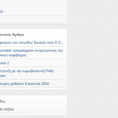
πρ
ευταία Άρθρα
φεύγατε για σπουδές/ δουλειά στην Ε.Ε.;
ωπαϊκά προγράμματα αντιμετώπισης του
λικού εκφοβισμού
orial 2
έντευξη με την ευρωβουλευτή Ρόδη
τσα
τυρίες μαθητών Euroscola 2014
λες
ίς στήλες