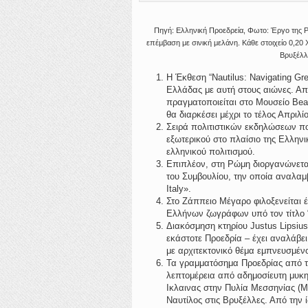
Πηγή: Ελληνική Προεδρεία, Φωτο: Έργο της Ρ
επέμβαση με σινική μελάνη. Κάθε στοιχείο 0,20 
Βρυξέλλ
Η Έκθεση “Nautilus: Navigating Gr
Ελλάδας με αυτή στους αιώνες. Απο
πραγματοποιείται στο Μουσείο Beaux
θα διαρκέσει μέχρι το τέλος Απριλί
Σειρά πολιτιστικών εκδηλώσεων πο
εξωτερικού στο πλαίσιο της Ελληνι
ελληνικού πολιτισμού.
Επιπλέον, στη Ρώμη διοργανώνεται
του Συμβουλίου, την οποία αναλαμβ
Italy».
Στο Zάππειο Μέγαρο φιλοξενείται
Ελλήνων ζωγράφων υπό τον τίτλο “H
Διακόσμηση κτηρίου Justus Lipsiu
εκάστοτε Προεδρία – έχει αναλάβει
με αρχιτεκτονικό θέμα εμπνευσμένο
Τα γραμματόσημα Προεδρίας από τα
λεπτομέρεια από αδημοσίευτη μυκη
Ικλαινας στην Πυλία Μεσσηνίας (Μ
Ναυτίλος στις Βρυξέλλες. Από την 