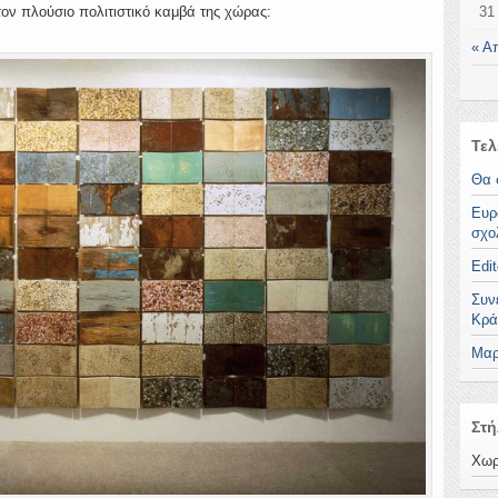
τον πλούσιο πολιτιστικό καμβά της χώρας:
31
« Α
Τελ
Θα 
Ευρ
σχο
Edit
Συν
Κρά
Μαρ
Στή
Χωρ