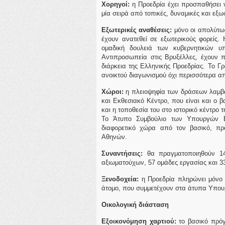
Χορηγοί:
η Προεδρία έχει προσπαθήσει 
μία σειρά από τοπικές, δυναμικές και εξωσ
Εξωτερικές αναθέσεις:
μόνο οι απολύτως
έχουν ανατεθεί σε εξωτερικούς φορείς.
ομαδική δουλειά των κυβερνητικών 
Αντιπροσωπεία στις Βρυξέλλες, έχουν π
διάρκεια της Ελληνικής Προεδρίας. Το Γ
ανοικτού διαγωνισμού όχι περισσότερα α
Χώροι:
η πλειοψηφία των δράσεων λαμβά
και Εκθεσιακό Κέντρο, που είναι και ο β
και η τοποθεσία του στο ιστορικό κέντρο 
Το Άτυπο Συμβούλιο των Υπουργών Ε
διαφορετικό χώρα από τον βασικό, πρ
Αθηνών.
Συναντήσεις:
θα πραγματοποιηθούν 14
αξιωματούχων, 57 ομάδες εργασίας και 33
Ξενοδοχεία:
η Προεδρία πληρώνει μόνο 
άτομο, που συμμετέχουν στα άτυπα Υπου
Οικολογική διάσταση
Εξοικονόμηση χαρτιού:
το βασικό πρόγ