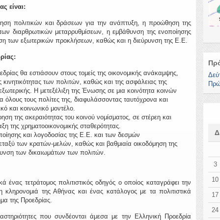
ς είναι:
ηση πολιτικών και δράσεων για την ανάπτυξη, η προώθηση της
ι των διαρθρωτικών μεταρρυθμίσεων, η εμβάθυνση της ενοποίησης
ση των εξωτερικών προκλήσεων, καθώς και η διεύρυνση της Ε.Ε.
ρίας:
Πρ
εδρίας θα εστιάσουν στους τομείς της οικονομικής ανάκαμψης,
Δεύ
 κινητικότητας των πολιτών, καθώς και της ασφάλειας της
Πρώ
ξωτερικής. Η μετεξέλιξη της Ένωσης σε μια κοινότητα κοινών
α όλους τους πολίτες της, διαφυλάσσοντας ταυτόχρονα και
κό και κοινωνικό μοντέλο.
ηση της ακεραιότητας του κοινού νομίσματος, σε στέρεη και
αξη της χρηματοοικονομικής σταθερότητας.
ποίησης και λογοδοσίας της Ε.Ε. και των δεσμών
εταξύ των κρατών-μελών, καθώς και βαθμιαία οικοδόμηση της
ρυνση των δικαιωμάτων των πολιτών.
3
10
κά ένας τετράτομος πολιτιστικός οδηγός ο οποίος καταγράφει την
νη κληρονομιά της Αθήνας και ένας κατάλογος με τα πολιτιστικά
17
μα της Προεδρίας.
24
ραστηριότητες που συνδέονται άμεσα με την Ελληνική Προεδρία