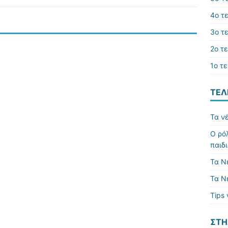
4ο τ
3o τ
2ο τ
1ο τ
ΤΕΛ
Τα ν
Ο ρό
παιδ
Τα Ν
Τα Ν
Tips 
ΣΤΉ