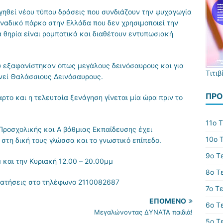
γηθεί νέου τύπου δράσεις που συνδιάζουν την ψυχαγωγία
μοναδικό πάρκο στην Ελλάδα που δεν χρησιμοποιεί την
 θηρία είναι ρομποτικά και διαθέτουν εντυπωσιακή
υ εξαφανίστηκαν όπως μεγάλους δεινόσαυρους και για
Τιτιβ
νεί Θαλάσσιους Δεινόσαυρους.
ΠΡΌ
ρτο και η τελευταία ξενάγηση γίνεται μία ώρα πριν το
11ο 
Προσχολικής και Α βάθμιας Εκπαίδευσης έχει
10ο 
στη δική τους γλώσσα και το γνωστικό επίπεδο.
9ο Τ
 και την Κυριακή 12.00 – 20.00μμ
8o Τ
κρατήσεις στο τηλέφωνο 2110082687
7ο Τ
ΕΠΌΜΕΝΟ
6ο Τ
Μεγαλώνοντας ΔΥΝΑΤΑ παιδιά!
5ο Τ