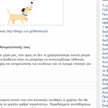
Τι 
ΓΟΝ
Πως
ασφ
ΗΜΕ
7 Φ
όνας:
http://blogs.sch.gr/9dimkoryd
δια
7 Φ
δια
Ασφ
 Αντιμετώπισής τους
Διαδ
Δια
στα χέρια μας, που όμως αν δεν το χρησιμοποιούμε σωστά μπορεί
Κίν
το Διαδίκτυο είναι να μπορούμε να αναγνωρίζουμε πιθανούς
Αντ
ης και αντιμετώπισης των κινδύνων και να έχουμε επιλογές για
Ανα
τα 
Ασφ
φήμ
Ασφ
μαθ
Ανα
Πρι
ύματα εκείνα που υπό κανονικές συνθήκες οι χρήστες δεν θα
Οι 
νται σε μεγάλο αριθμό παραληπτών. Παραδείγματα ανεπιθύμητων
Εκφ