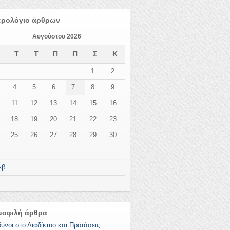
ερολόγιο άρθρων
Αυγούστου 2026
Δ
Τ
Τ
Π
Π
Σ
Κ
1
2
4
5
6
7
8
9
11
12
13
14
15
16
18
19
20
21
22
23
25
26
27
28
29
30
εβ
μοφιλή άρθρα
δυνοι στο Διαδίκτυο και Προτάσεις