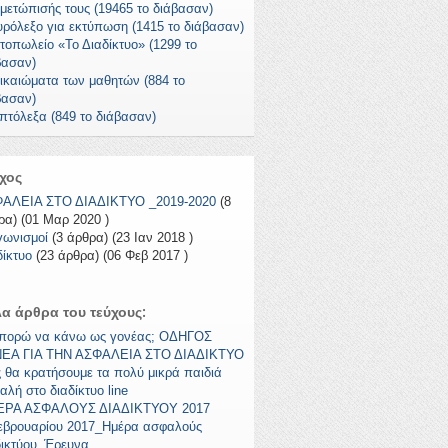
ιμετώπισής τους (19465 το διάβασαν)
υρόλεξο για εκτύπωση (1415 το διάβασαν)
τοπωλείο «Το Διαδίκτυο» (1299 το
βασαν)
δικαιώματα των μαθητών (884 το
βασαν)
πτόλεξα (849 το διάβασαν)
χος
ΑΛΕΙΑ ΣΤΟ ΔΙΑΔΙΚΤΥΟ _2019-2020
(8
ρα) (01 Μαρ 2020 )
γωνισμοί
(3 άρθρα) (23 Ιαν 2018 )
δίκτυο
(23 άρθρα) (06 Φεβ 2017 )
α άρθρα του τεύχους:
μπορώ να κάνω ως γονέας; ΟΔΗΓΟΣ
ΕΑ ΓΙΑ ΤΗΝ ΑΣΦΑΛΕΙΑ ΣΤΟ ΔΙΑΔΙΚΤΥΟ
 θα κρατήσουμε τα πολύ μικρά παιδιά
αλή στο διαδίκτυο line
ΡΑ ΑΣΦΑΛΟΥΣ ΔΙΑΔΙΚΤΥΟΥ 2017
εβρουαρίου 2017_Ημέρα ασφαλούς
δικτύου_Έρευνα