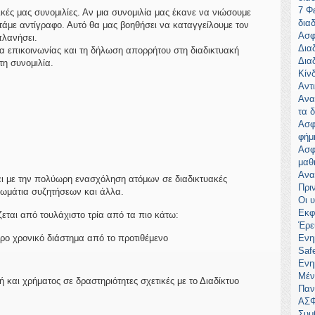
7 Φ
ές μας συνομιλίες. Αν μια συνομιλία μας έκανε να νιώσουμε
δια
τάμε αντίγραφο. Αυτό θα μας βοηθήσει να καταγγείλουμε τον
Ασφ
λανήσει.
Διαδ
α επικοινωνίας και τη δήλωση απορρήτου στη διαδικτυακή
Δια
τη συνομιλία.
Κίν
Αντ
Ανα
τα 
Ασφ
φήμ
Ασφ
μαθ
Ανα
ει με την πολύωρη ενασχόληση ατόμων σε διαδικτυακές
Πρι
 δωμάτια συζητήσεων και άλλα.
Οι 
Εκφ
ζεται από τουλάχιστο τρία από τα πιο κάτω:
Έρε
ερο χρονικό διάστημα από το προτιθέμενο
Ενη
Safe
Ενη
Μέν
και χρήματος σε δραστηριότητες σχετικές με το Διαδίκτυο
Παν
ΑΣΦ
Συμ