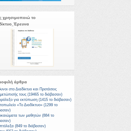
ς χρησιμοποιώ το
δίκτυο_Έρευνα
μοφιλή άρθρα
δυνοι στο Διαδίκτυο και Προτάσεις
ιμετώπισής τους (19465 το διάβασαν)
υρόλεξο για εκτύπωση (1415 το διάβασαν)
τοπωλείο «Το Διαδίκτυο» (1299 το
βασαν)
δικαιώματα των μαθητών (884 το
βασαν)
πτόλεξα (849 το διάβασαν)