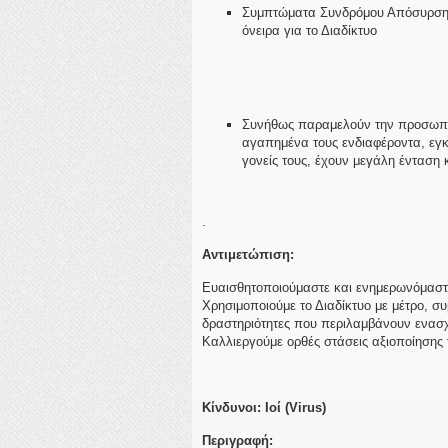
Συμπτώματα Συνδρόμου Απόσυρσης,
όνειρα για το Διαδίκτυο
Συνήθως παραμελούν την προσωπική
αγαπημένα τους ενδιαφέροντα, εγκα
γονείς τους, έχουν μεγάλη ένταση 
.
Αντιμετώπιση:
Ευαισθητοποιούμαστε και ενημερωνόμαστε
Χρησιμοποιούμε το Διαδίκτυο με μέτρο, 
δραστηριότητες που περιλαμβάνουν ενασχ
Καλλιεργούμε ορθές στάσεις αξιοποίησης τ
Κίνδυνοι: Ιοί (Virus)
Περιγραφή: