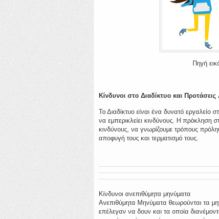
Πηγή εικ
Κίνδυνοι στο Διαδίκτυο και Προτάσεις
Το Διαδίκτυο είναι ένα δυνατό εργαλείο 
να εμπερικλείει κινδύνους. Η πρόκληση σ
κινδύνους, να γνωρίζουμε τρόπους πρόληψ
αποφυγή τους και τερματισμό τους.
Κίνδυνοι ανεπιθύμητα μηνύματα
Ανεπιθύμητα Μηνύματα θεωρούνται τα μην
επέλεγαν να δουν και τα οποία διανέμο