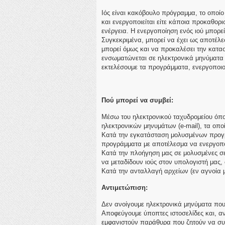
Ιός είναι κακόβουλο πρόγραμμα, το οποίο
και ενεργοποιείται είτε κάποια προκαθορ
ενέργεια. Η ενεργοποίηση ενός ιού μπορεί
Συγκεκριμένα, μπορεί να έχει ως αποτέλ
μπορεί όμως και να προκαλέσει την κατα
ενσωματώνεται σε ηλεκτρονικά μηνύματα 
εκτελέσουμε τα προγράμματα, ενεργοποιού
Πού μπορεί να συμβεί:
Μέσω του ηλεκτρονικού ταχυδρομείου όπ
ηλεκτρονικών μηνυμάτων (e-mail), τα οπο
Κατά την εγκατάσταση μολυσμένων προγρ
προγράμματα με αποτέλεσμα να ενεργοποι
Κατά την πλοήγηση μας σε μολυσμένες σελ
να μεταδίδουν ιούς στον υπολογιστή μας, 
Κατά την ανταλλαγή αρχείων (εν αγνοία μ
Αντιμετώπιση:
Δεν ανοίγουμε ηλεκτρονικά μηνύματα που
Αποφεύγουμε ύποπτες ιστοσελίδες και, α
εμφανιστούν παράθυρα που ζητούν να συ