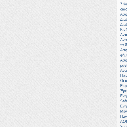
7 Φ
δια
Ασφ
Διαδ
Δια
Κίν
Αντ
Ανα
τα 
Ασφ
φήμ
Ασφ
μαθ
Ανα
Πρι
Οι 
Εκφ
Έρε
Ενη
Safe
Ενη
Μέν
Παν
ΑΣΦ
Συμ