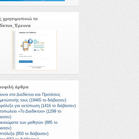
ς χρησιμοποιώ το
δίκτυο_Έρευνα
μοφιλή άρθρα
δυνοι στο Διαδίκτυο και Προτάσεις
ιμετώπισής τους (19465 το διάβασαν)
υρόλεξο για εκτύπωση (1416 το διάβασαν)
τοπωλείο «Το Διαδίκτυο» (1299 το
βασαν)
δικαιώματα των μαθητών (885 το
βασαν)
πτόλεξα (850 το διάβασαν)