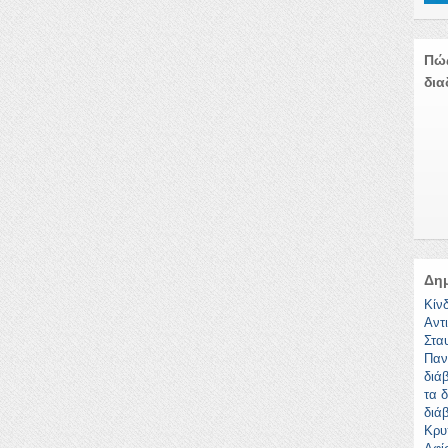
Πώ
δια
Δη
Κίν
Αντ
Στα
Παν
διά
τα 
διά
Κρυ