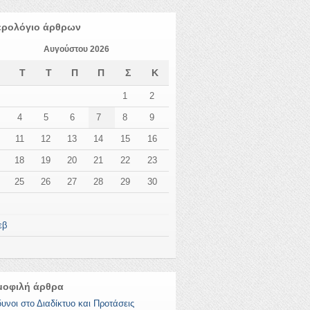
ερολόγιο άρθρων
Αυγούστου 2026
Δ
Τ
Τ
Π
Π
Σ
Κ
1
2
4
5
6
7
8
9
11
12
13
14
15
16
18
19
20
21
22
23
25
26
27
28
29
30
εβ
μοφιλή άρθρα
δυνοι στο Διαδίκτυο και Προτάσεις