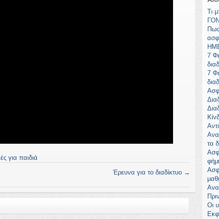
Τι 
ΓΟΝ
Πως
ασφ
ΗΜΕ
7 Φ
δια
7 Φ
δια
Ασφ
Διαδ
Δια
Κίν
Αντ
Ανα
τα 
Ασφ
ές για παιδιά
φήμ
Ασφ
Έρευνα για το διαδίκτυο
→
μαθ
Ανα
Πρι
Οι 
Εκφ