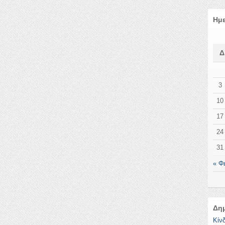
Ημ
3
10
17
24
31
« Φ
Δη
Κίν