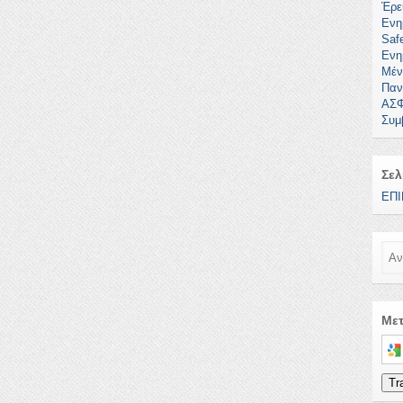
Έρε
Ενη
Safe
Ενη
Μέν
Παν
ΑΣΦ
Συμ
Σελ
ΕΠΙ
Ανα
Με
Sele
Tr