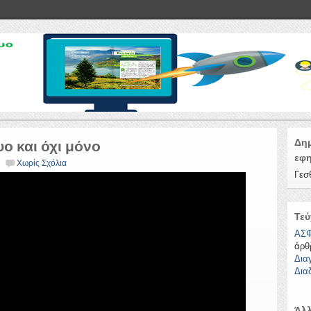
Δημ
ο και όχι μόνο
εφη
Χωρίς Σχόλια
Γεσ
Τεύ
ΑΣΦ
άρθ
Δια
Δια
Άλλ