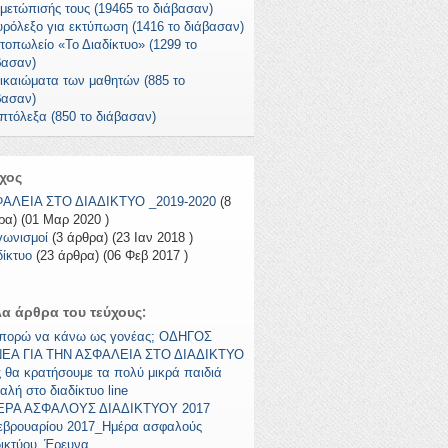
ιμετώπισής τους (19465 το διάβασαν)
υρόλεξο για εκτύπωση (1416 το διάβασαν)
τοπωλείο «Το Διαδίκτυο» (1299 το
βασαν)
δικαιώματα των μαθητών (885 το
βασαν)
πτόλεξα (850 το διάβασαν)
χος
ΑΛΕΙΑ ΣΤΟ ΔΙΑΔΙΚΤΥΟ _2019-2020
(8
ρα) (01 Μαρ 2020 )
γωνισμοί
(3 άρθρα) (23 Ιαν 2018 )
δίκτυο
(23 άρθρα) (06 Φεβ 2017 )
α άρθρα του τεύχους:
μπορώ να κάνω ως γονέας; ΟΔΗΓΟΣ
ΕΑ ΓΙΑ ΤΗΝ ΑΣΦΑΛΕΙΑ ΣΤΟ ΔΙΑΔΙΚΤΥΟ
 θα κρατήσουμε τα πολύ μικρά παιδιά
αλή στο διαδίκτυο line
ΡΑ ΑΣΦΑΛΟΥΣ ΔΙΑΔΙΚΤΥΟΥ 2017
εβρουαρίου 2017_Ημέρα ασφαλούς
δικτύου_Έρευνα