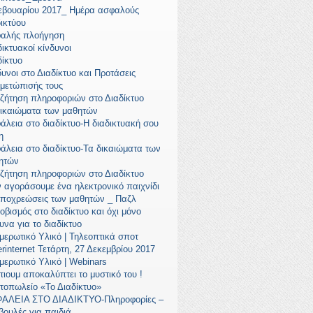
εβουαρίου 2017_ Ημέρα ασφαλούς
δικτύου
αλής πλοήγηση
ικτυακοί κίνδυνοι
δίκτυο
δυνοι στο Διαδίκτυο και Προτάσεις
ιμετώπισής τους
ζήτηση πληροφοριών στο Διαδίκτυο
δικαιώματα των μαθητών
άλεια στο διαδίκτυο-Η διαδικτυακή σου
η
άλεια στο διαδίκτυο-Τα δικαιώματα των
ητών
ζήτηση πληροφοριών στο Διαδίκτυο
ν αγοράσουμε ένα ηλεκτρονικό παιχνίδι
υποχρεώσεις των μαθητών _ Παζλ
οβισμός στο διαδίκτυο και όχι μόνο
υνα για το διαδίκτυο
μερωτικό Υλικό | Τηλεοπτικά σποτ
rinternet Τετάρτη, 27 Δεκεμβρίου 2017
μερωτικό Υλικό | Webinars
τιουμ αποκαλύπτει το μυστικό του !
τοπωλείο «Το Διαδίκτυο»
ΑΛΕΙΑ ΣΤΟ ΔΙΑΔΙΚΤΥΟ-Πληροφορίες –
βουλές για παιδιά