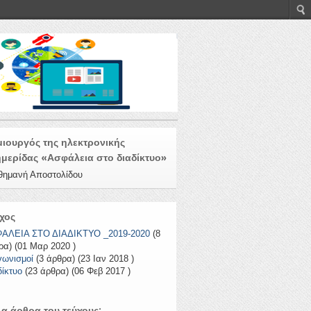
ιουργός της ηλεκτρονικής
μερίδας «Ασφάλεια στο διαδίκτυο»
θημανή Αποστολίδου
χος
ΑΛΕΙΑ ΣΤΟ ΔΙΑΔΙΚΤΥΟ _2019-2020
(8
ρα) (01 Μαρ 2020 )
γωνισμοί
(3 άρθρα) (23 Ιαν 2018 )
δίκτυο
(23 άρθρα) (06 Φεβ 2017 )
α άρθρα του τεύχους: