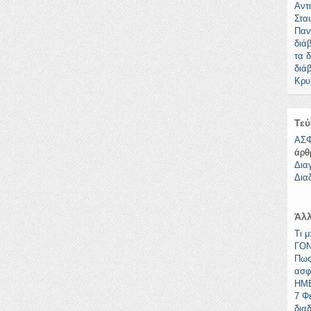
Αντ
Στα
Παν
διά
τα 
διά
Κρυ
Τεύ
ΑΣΦ
άρθ
Δια
Δια
Άλλ
Τι 
ΓΟΝ
Πως
ασφ
ΗΜΕ
7 Φ
δια