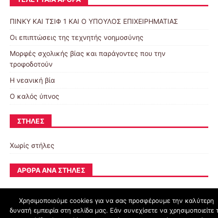
ΠΙΝΚΥ ΚΑΙ ΤΣΙΦ 1 ΚΑΙ Ο ΥΠΟΥΛΟΣ ΕΠΙΧΕΙΡΗΜΑΤΙΑΣ
Οι επιπτώσεις της τεχνητής νοημοσύνης
Μορφές σχολικής βίας και παράγοντες που την
τροφοδοτούν
Η νεανική βία
Ο καλός ύπνος
ΣΤΉΛΕΣ
Χωρίς στήλες
ΆΡΘΡΑ ΑΝΆ ΣΤΉΛΕΣ
Χρησιμοποιούμε cookies για να σας προσφέρουμε την καλύτερη
δυνατή εμπειρία στη σελίδα μας. Εάν συνεχίσετε να χρησιμοποιείτε 
schoolpress.sch.gr