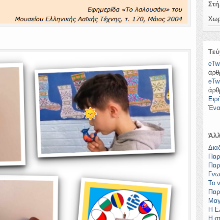
Στή
Χωρ
Τεύ
eTw
άρθ
eTw
άρθ
Ειρ
Ένα
Άλλ
Δια
Παρ
Παρ
Γνω
Το 
Παρ
Μαγ
Η Ε
Η σ