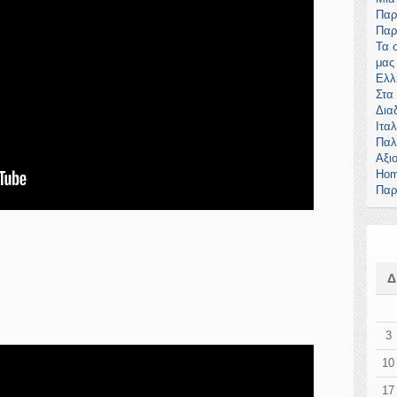
Παρ
Παρ
Τα 
μας
Ελλ
Στα
Δια
Ιτα
Παλ
Αξι
Hom
Παρ
3
10
17