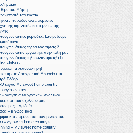
ελληνάκια
Έθιμο του Μάρτη
χρωματιστά τσουράπια
ηνικές παραδοσιακές φορεσιές
χνη της υφαντικής και ο μύθος της
χνης
στουγεννιάτικες μυρωδιές: Ετοιμάζουμε
ομακάρονα
στουγεννιάτικες τηλεσυναντήσεις 2
στουγεννιάτικο εργαστήρι στην τάξη μας!
στουγεννιάτικες τηλεσυναντήσεις! (1)
ying wishes»
 όμορφη τηλεσυνάντηση!
σκεψη στο Λαογραφικό Μουσείο στα
τρά Πόζαρ!
O έργου My sweet home country
ιουργία avatars
συνάντηση συνεργατικών σχολείων
ουσίαση του σχολείου μας
όπος μας – Αριδαία
άδα – η χώρα μας!
ριμία και παρουσίαση των μελών του
ου «My sweet home country»
inning – My sweet home country!
 συνάντηση γεμάτη χορό!