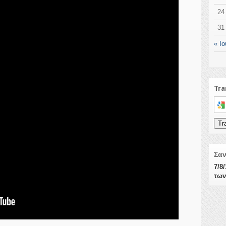
24
31
« Ιο
Tra
Sele
Tr
Σα
7/8
των