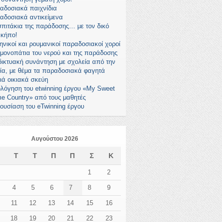
αδοσιακά παιχνίδια
αδοσιακά αντικείμενα
σπιτάκια της παράδοσης… με τον δικό
 κήπο!
ηνικοί και ρουμανικοί παραδοσιακοί χοροί
 μονοπάτια του νερού και της παράδοσης
δικτυακή συνάντηση με σχολεία από την
λία, με θέμα τα παραδοσιακά φαγητά
ιά οικιακά σκεύη
ολόγηση του etwinning έργου «My Sweet
e Country» από τους μαθητές
ουσίαση του eTwinning έργου
Αυγούστου 2026
Δ
Τ
Τ
Π
Π
Σ
Κ
1
2
4
5
6
7
8
9
11
12
13
14
15
16
18
19
20
21
22
23