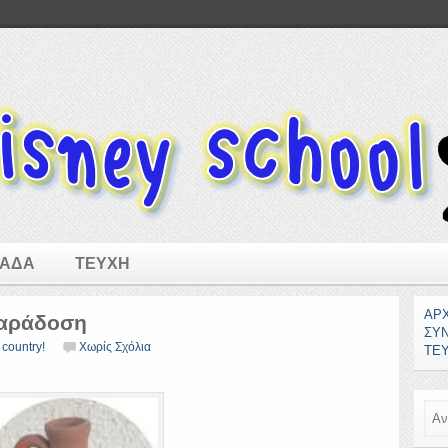
ΜΑΔΑ
ΤΕΥΧΗ
ΑΡ
παράδοση
ΣΥ
country!
Χωρίς Σχόλια
ΤΕ
Ανα