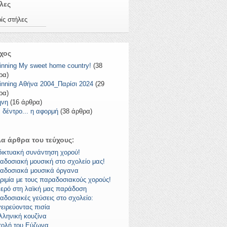
λες
ίς στήλες
χος
inning My sweet home country!
(38
ρα)
inning Αθήνα 2004_Παρίσι 2024
(29
ρα)
ήνη
(16 άρθρα)
 δέντρο... η αφορμή
(38 άρθρα)
α άρθρα του τεύχους:
δικτυακή συνάντηση χορού!
αδοσιακή μουσική στο σχολείο μας!
αδοσιακά μουσικά όργανα
ριμία με τους παραδοσιακούς χορούς!
νερό στη λαϊκή μας παράδοση
αδοσιακές γεύσεις στο σχολείο:
ειρεύοντας πισία
λληνική κουζίνα
τολή του Εύζωνα