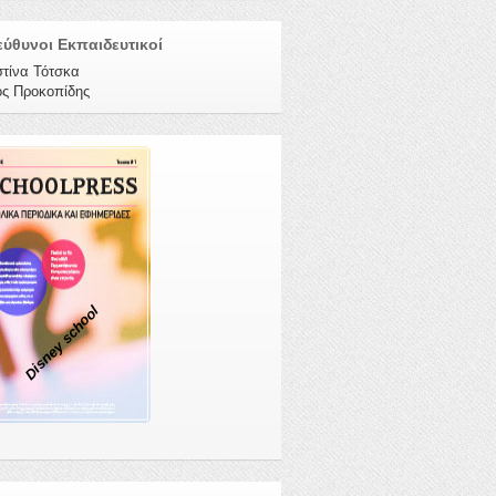
ύθυνοι Εκπαιδευτικοί
στίνα Τότσκα
ος Προκοπίδης
Disney school