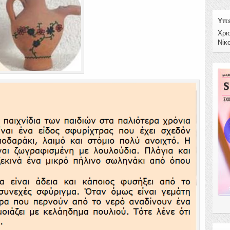
Υπε
Χρι
Νίκ