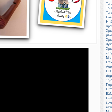
Τα 
Το 
Τα 
Ελλ
Η τέ
αρά
Χρι
μελ
Χρι
Χρι
Χρι
«Fl
Μια
Επί
Λου
LOG
Δημ
1η 
Παρ
Ο τ
Ελλ
Γνω
έργ
eTw
Μια