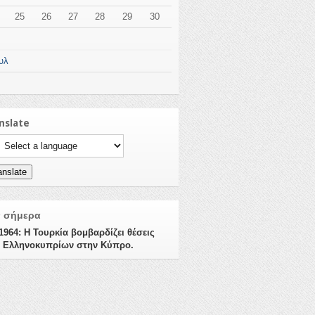
25
26
27
28
29
30
υλ
nslate
ct a language to translate this page
anslate
ν σήμερα
/1964: Η Τουρκία βομβαρδίζει θέσεις
 Ελληνοκυπρίων στην Κύπρο.