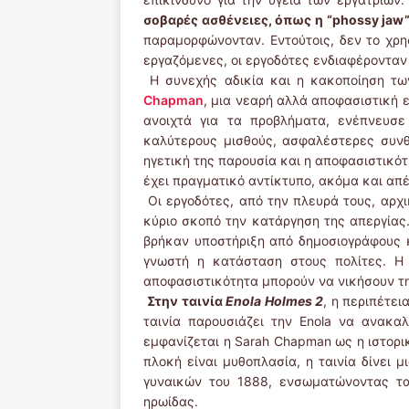
σοβαρές ασθένειες, όπως η “phossy jaw
παραμορφώνονταν. Εντούτοις, δεν το χρησ
εργαζόμενες, οι εργοδότες ενδιαφέρονταν 
Η συνεχής αδικία και η κακοποίηση τω
Chapman
, μια νεαρή αλλά αποφασιστική 
ανοιχτά για τα προβλήματα, ενέπνευσε
καλύτερους μισθούς, ασφαλέστερες συνθή
ηγετική της παρουσία και η αποφασιστικότ
έχει πραγματικό αντίκτυπο, ακόμα και απέ
Οι εργοδότες, από την πλευρά τους, αρχ
κύριο σκοπό την κατάργηση της απεργίας.
βρήκαν υποστήριξη από δημοσιογράφους κα
γνωστή η κατάσταση στους πολίτες. Η 
αποφασιστικότητα μπορούν να νικήσουν τη
Στην ταινία
Enola
Holmes
2
, η περιπέτει
ταινία παρουσιάζει την Enola να ανακα
εμφανίζεται η Sarah Chapman ως η ιστορικ
πλοκή είναι μυθοπλασία, η ταινία δίνει 
γυναικών του 1888, ενσωματώνοντας τα
ηρωίδας.