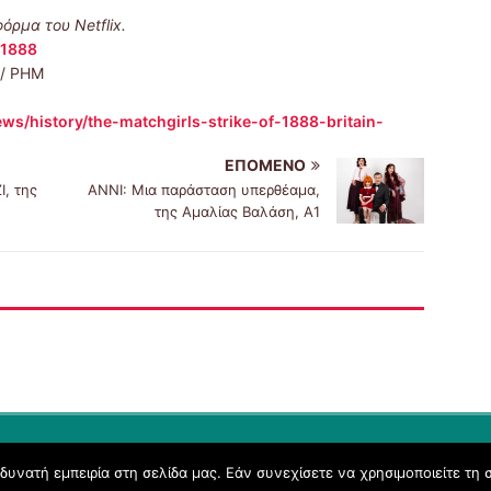
φόρμα του
Netflix
.
e 1888
t / PHM
ws/history/the-matchgirls-strike-of-1888-britain-
ΕΠΌΜΕΝΟ
, της
ΑΝΝΙ: Μια παράσταση υπερθέαμα,
της Αμαλίας Βαλάση, Α1
υνατή εμπειρία στη σελίδα μας. Εάν συνεχίσετε να χρησιμοποιείτε τη 
Όροι Χρήσης schoolpress.sch.gr
|
Δήλωση προσβασιμότητας