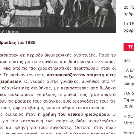
2ο Τ
άρθρα
1ο Τ
άρθρ
 Οι Ηρωίδες του 1888
ΤΕ
ρισκόταν σε περίοδο βιομηχανικής ανάπτυξης. Παρά το
Sss
αρύ κόστος για τους εργάτες και ιδιαίτερα για τις νεαρές
 Μια από τις πιο χαρακτηριστικές περιπτώσεις ήταν οι
ΤΑ Ε
y
. Σε εκείνον τον τόπο,
κατασκευάζονταν σπίρτα για τις
Δεξι
χειρήσεων
. Οι νεαρές αυτές γυναίκες, συνήθως από 14
Ιωση
ι εξαντλητικές συνθήκες, με περισσότερες από δώδεκα
«Οι δ
κά διαλείμματα. Επιπλέον, οι μισθοί τους ήταν αρκετά
Γυμν
υν τις βασικές τους ανάγκες, ενώ οι εργοδότες τους τις
2026
νους, χωρίς σεβασμό, ενσυναίσθηση και κατανόηση.
ης δουλειάς ήταν
η χρήση του λευκού φωσφόρου
. Ο
Η ΧΟ
 για την κατασκευή των σπίρτων, διότι αναφλεγόταν
Μπαρ
ώς και φθηνή για τους εργοδότες. Ωστόσο, ήταν πολύ
Δράσ
ν. Η συνεχής επαφή με τον λευκό φώσφορο προκαλούσε