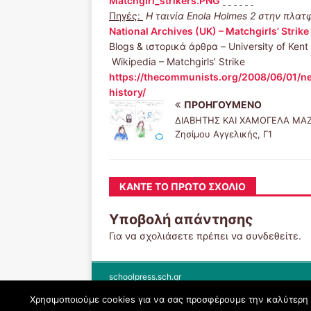
Matchgirl_strikers.PNG
Πηγές:
Η ταινία
Enola
Holmes
2 στην πλατ
National Archives (UK) – Matchgirls’ Strik
Blogs & ιστορικά άρθρα – University of Ken
Wikipedia – Matchgirls’ Strike
https://thecommunists.org/2008/06/01/ne
history/
ΠΡΟΗΓΟΎΜΕΝΟ
ΔΙΑΒΗΤΗΣ ΚΑΙ ΧΑΜΟΓΕΛΑ ΜΑΖΙ
Ζησίμου Αγγελικής, Γ1
ΚΆΝΤΕ ΤΟ ΠΡΏΤΟ ΣΧΌΛΙΟ
Υποβολή απάντησης
Για να σχολιάσετε πρέπει να
συνδεθείτε
.
schoolpress.sch.gr
Χρησιμοποιούμε cookies για να σας προσφέρουμε την καλύτερη δ