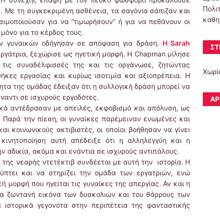
Πολι
”
. Με τη συγκεκριμένη ασθένεια, τα σαγόνια σάπιζαν και
καθη
ιμοποιούσαν για να “τιμωρήσουν” ή για να πεθάνουν οι
μόνο για το κέρδος τους.
ν γυναικών οδήγησαν σε απόφαση για δράση.
Η Sarah
ΣΤ
εργάτρια, ξεχώρισε ως ηγετική μορφή. Η Chapman μίλησε
 τις συναδέλφισσές της και τις οργάνωσε, ζητώντας
Χωρί
κες εργασίας και κυρίως ισοτιμία και αξιοπρέπεια. Η
ητα της ομάδας έδειξαν ότι η συλλογική δράση μπορεί να
ναντι σε ισχυρούς εργοδότες.
ΆΡ
ικά αντέδρασαν με απειλές, εκφοβισμό και απόλυση, ως
 Παρά την πίεση, οι γυναίκες παρέμειναν ενωμένες και
ι κοινωνικούς ακτιβιστές, οι οποίοι βοήθησαν να γίνει
κινητοποίηση αυτή απέδειξε ότι η αλληλεγγύη και η
ν αδικία, ακόμα και ενάντια σε ισχυρούς αντιπάλους.
α της νεαρής ντετέκτιβ συνδέεται με αυτή την ιστορία. Η
λύπτει και να στηρίζει την ομάδα των εργατριών, ενώ
ή μορφή που ηγείται τις γυναίκες της απεργίας. Αν και η
μια ζωντανή εικόνα των δυσκολιών και του θάρρους των
 ιστορικά γεγονότα στην περιπέτεια της φανταστικής