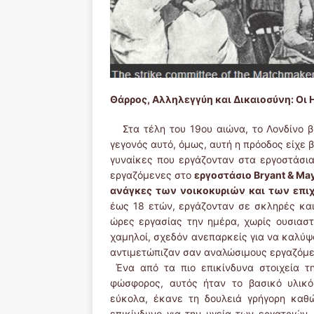
Θάρρος, Αλληλεγγύη και Δικαιοσύνη:
Στα τέλη του 19ου αιώνα, το Λονδίνο β
γεγονός αυτό, όμως, αυτή η πρόοδος είχε β
γυναίκες που εργάζονταν στα εργοστάσια.
εργαζόμενες στο
εργοστάσιο Bryant & Ma
ανάγκες των νοικοκυριών και των επι
έως 18 ετών, εργάζονταν σε σκληρές κα
ώρες εργασίας την ημέρα, χωρίς ουσιαστι
χαμηλοί, σχεδόν ανεπαρκείς για να καλύψο
αντιμετώπιζαν σαν αναλώσιμους εργαζόμε
Ένα από τα πιο επικίνδυνα στοιχεία τ
φώσφορος, αυτός ήταν το βασικό υλικό
εύκολα, έκανε τη δουλειά γρήγορη καθ
επικίνδυνο για την υγεία των εργατριώ