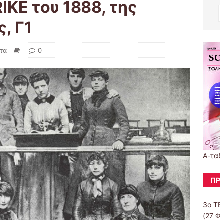
KE του 1888, της
, Γ1
τα
0
Α-τα
ΠΡ
3ο Τ
(27 