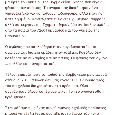
μαθητές του Λυκείου της Βαρβακείου Σχολής που είχαν
φθάσει πριν από μας. Τα αγόρια μας διεκδίκησαν ένα
γηπεδάκι 5Χ5 για να παίξουν ποδόσφαιρο, αλλά ήταν ήδη
κατειλημμένο. Φαντάζεστε τι έγινε; Όχι, βέβαια, σύρραξη,
αλλά αυτοοργάνωση. Σχηματίσθηκαν δύο αντίπαλες ομάδες
από τα παιδιά του 72ου Γυμνασίου και του Λυκείου της
Βαρβακείου.
Ο αγώνας που ακολούθησε ήταν συγκλονιστικός και
αμφίρροπος, διότι οι ομάδες ήταν ισάξιες. Καθόλου δεν
υστέρησε σε ευκαιρίες και σε πάθος. Οι φάσεις του αγώνα
… πολλές και συναρπαστικές.
Τέλος, επικράτησαν τα παιδιά της Βαρβακείου με διαφορά
στήθους: 7-6. Καθόλου δεν μας ένοιαξε! Ο ενθουσιασμός
του παιχνιδιού διαγραφόταν στα πρόσωπα. Όλοι
συγχάρηκαν όλους και έγιναν φίλοι. Το «ευ αγωνίζεσθαι»
θριάμβευσε.
Έτσι μάθαμε πώς ένας συνηθισμένος σχολικός περίπατος
μπορεί να εξελιχθεί σε ένα αξέχαστο βίωμα χάρη στο