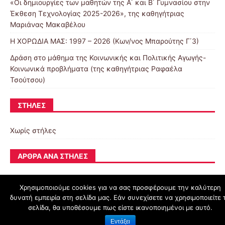
«Οι δημιουργίες των μαθητών της Α΄ και Β΄ Γυμνασίου στην
Έκθεση Τεχνολογίας 2025-2026», της καθηγήτριας
Μαριάνας Μακαβέλου
Η ΧΟΡΩΔΙΑ ΜΑΣ: 1997 – 2026 (Κων/νος Μπαρούτης Γ΄3)
Δράση στο μάθημα της Κοινωνικής και Πολιτικής Αγωγής-
Κοινωνικά προβλήματα (της καθηγήτριας Ραφαέλα
Τσούτσου)
ΣΤΉΛΕΣ
Χωρίς στήλες
ΆΡΘΡΑ ΑΝΆ ΣΤΉΛΕΣ
Χρησιμοποιούμε cookies για να σας προσφέρουμε την καλύτερη
δυνατή εμπειρία στη σελίδα μας. Εάν συνεχίσετε να χρησιμοποιείτε 
schoolpress.sch.gr
σελίδα, θα υποθέσουμε πως είστε ικανοποιημένοι με αυτό.
Εντάξει
Όροι Χρήσης schoolpress.sch.gr
|
Δήλωση προσβασιμότητας