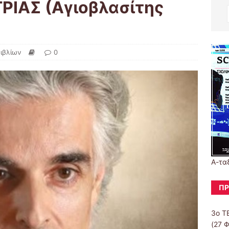
ΡΙΑΣ (Αγιοβλασίτης
βιβλίων
0
Α-τα
ΠΡ
3ο Τ
(27 