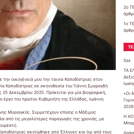
2ο Τ
άρθρα
1ο Τ
άρθρ
ΤΕ
Sss
ΤΑ Ε
Δεξι
ην οικογένειά μου την ταινία Καποδίστριας στον
Ιωση
ινία Καποδίστριας σε σκηνοθεσία του Γιάννη Σμαραγδή
 25 Δεκεμβρίου 2025 .Πρόκειται για μία βιογραφική,
«Οι δ
 το έργο του πρώτου Κυβερνήτη της Ελλάδας, Ιωάννη
Γυμν
2026
ώνης Μυριαγκός. Συμμετέχουν επίσης ο Μάξιμος
Η ΧΟ
α από τις μεγαλύτερες παραγωγές της χρονιάς, με
Μπαρ
ουρέστι).
ο Καποδίστριας σκοτώθηκε από Έλληνες και όχι από τους
Δράσ