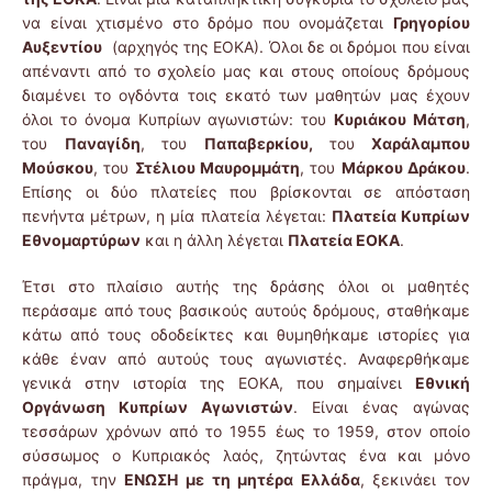
να είναι χτισμένο στο δρόμο που ονομάζεται
Γρηγορίου
Αυξεντίου
(αρχηγός της ΕΟΚΑ). Όλοι δε οι δρόμοι που είναι
απέναντι από το σχολείο μας και στους οποίους δρόμους
διαμένει το ογδόντα τοις εκατό των μαθητών μας έχουν
όλοι το όνομα Κυπρίων αγωνιστών: του
Κυριάκου Μάτση
,
του
Παναγίδη
, του
Παπαβερκίου,
του
Χαράλαμπου
Μούσκου
, του
Στέλιου Μαυρομμάτη
, του
Μάρκου Δράκου
.
Επίσης οι δύο πλατείες που βρίσκονται σε απόσταση
πενήντα μέτρων, η μία πλατεία λέγεται:
Πλατεία Κυπρίων
Εθνομαρτύρων
και η άλλη λέγεται
Πλατεία ΕΟΚΑ
.
Έτσι στο πλαίσιο αυτής της δράσης όλοι οι μαθητές
περάσαμε από τους βασικούς αυτούς δρόμους, σταθήκαμε
κάτω από τους οδοδείκτες και θυμηθήκαμε ιστορίες για
κάθε έναν από αυτούς τους αγωνιστές. Αναφερθήκαμε
γενικά στην ιστορία της ΕΟΚΑ, που σημαίνει
Εθνική
Οργάνωση Κυπρίων Αγωνιστών
. Είναι ένας αγώνας
τεσσάρων χρόνων από το 1955 έως το 1959, στον οποίο
σύσσωμος ο Κυπριακός λαός, ζητώντας ένα και μόνο
πράγμα, την
ΕΝΩΣΗ με τη μητέρα Ελλάδα
, ξεκινάει τον