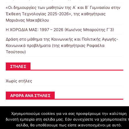
«Οι δημιουργίες των μαθητών της Α΄ και Β΄ Γυμνασίου στην
Έκθεση Τεχνολογίας 2025-2026», της καθηγήτριας
Μαριάνας Μακαβέλου
Η ΧΟΡΩΔΙΑ ΜΑΣ: 1997 – 2026 (Κων/νος Μπαρούτης Γ΄3)
Δράση στο μάθημα της Κοινωνικής και Πολιτικής Αγωγής-
Κοινωνικά προβλήματα (της καθηγήτριας Ραφαέλα
Τσούτσου)
ΣΤΉΛΕΣ
Χωρίς στήλες
ΆΡΘΡΑ ΑΝΆ ΣΤΉΛΕΣ
Χρησιμοποιούμε cookies για να σας προσφέρουμε την καλύτερη
δυνατή εμπειρία στη σελίδα μας. Εάν συνεχίσετε να χρησιμοποιείτε 
schoolpress.sch.gr
σελίδα, θα υποθέσουμε πως είστε ικανοποιημένοι με αυτό.