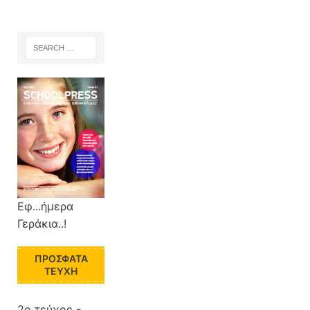
Εφ...ήμερα
Γεράκια..!
ΠΡΌΣΦΑΤΑ
ΤΕΎΧΗ
2ο τεύχος -