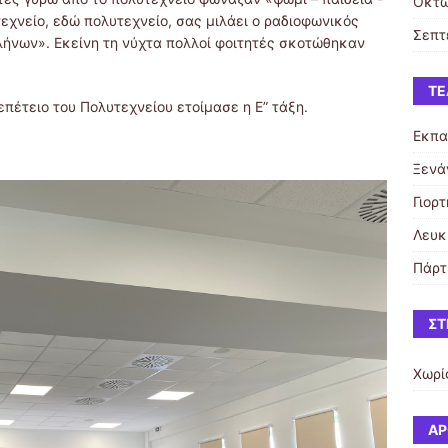
Οκτώ
εχνείο, εδώ πολυτεχνείο, σας μιλάει ο ραδιοφωνικός
Σεπτ
ήνων». Εκείνη τη νύχτα πολλοί φοιτητές σκοτώθηκαν
ΤΕ
πέτειο του Πολυτεχνείου ετοίμασε η Ε” τάξη.
Εκπα
Ξενά
Γιορ
Λευκ
Πάρτ
ΣΤ
Χωρί
ΆΡ