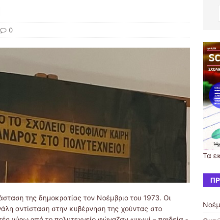
η
0
Τα ε
ΠΡ
άσταση της δημοκρατίας τον Νοέμβριο του 1973. Οι
Νοέμ
εγάλη αντίσταση στην κυβέρνηση της χούντας στο
ητές γύρω από το πολυτεχνείο φώναζαν «ψωμί – παιδεία -