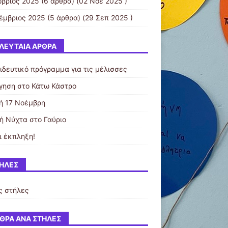
βριος 2025
(6 άρθρα) (02 Νοε 2025 )
έμβριος 2025
(5 άρθρα) (29 Σεπ 2025 )
ΛΕΥΤΑΊΑ ΆΡΘΡΑ
ιδευτικό πρόγραμμα για τις μέλισσες
γηση στο Κάτω Κάστρο
τή 17 Νοέμβρη
ή Νύχτα στο Γαύριο
ι έκπληξη!
ΉΛΕΣ
ς στήλες
ΘΡΑ ΑΝΆ ΣΤΉΛΕΣ