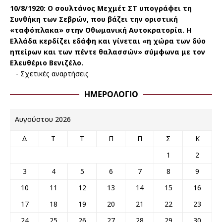
10/8/1920:
Ο σουλτάνος Μεχμέτ ΣΤ υπογράφει τη
Συνθήκη των Σεβρών, που βάζει την οριστική
«ταφόπλακα» στην Οθωμανική Αυτοκρατορία. Η
Ελλάδα κερδίζει εδάφη και γίνεται «η χώρα των δύο
ηπείρων και των πέντε θαλασσών» σύμφωνα με τον
Ελευθέριο Βενιζέλο.
-
Σχετικές αναρτήσεις
ΗΜΕΡΟΛΌΓΙΟ
Αυγούστου 2026
Δ
Τ
Τ
Π
Π
Σ
Κ
1
2
3
4
5
6
7
8
9
10
11
12
13
14
15
16
17
18
19
20
21
22
23
24
25
26
27
28
29
30