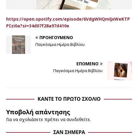
https://open.spotify.com/episode/6VdgWHQmljxWeKTP
PIzi0a?si=34d07f28a97d410e
ΠΡΟΗΓΟΎΜΕΝΟ
Παγκόσμια Ημέρα Βιβλίου
ΕΠΌΜΕΝΟ
Παγκόσμια Ημέρα Βιβλίου
ΚΆΝΤΕ ΤΟ ΠΡΏΤΟ ΣΧΌΛΙΟ
Υποβολή απάντησης
Για να σχολιάσετε πρέπει να
συνδεθείτε
.
ΣΑΝ ΣΉΜΕΡΑ