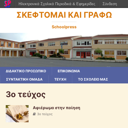
Ηλεκτρονικά Σχολικά Περιοδικά & Εφημερίδες
Σύνδεση
ΣΚΕΦΤΟΜΑΙ ΚΑΙ ΓΡΑΦΩ
Schoolpress
ΔΙΔΑΚΤΙΚΟ ΠΡΟΣΩΠΙΚΟ
ΕΠΙΚΟΙΝΩΝΙΑ
ΣΥΝΤΑΚΤΙΚΗ ΟΜΑΔΑ
ΤΕΥΧΗ
ΤΟ ΣΧΟΛΕΙΟ ΜΑΣ
3ο τεύχος
Αφιέρωμα στην ποίηση
3ο τεύχος