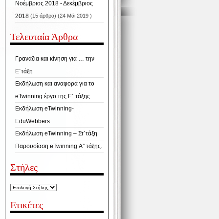
Νοέμβριος 2018 - Δεκέμβριος
2018
(15 άρθρα) (24 Μάι 2019 )
Τελευταία Άρθρα
Γρανάζια και κίνηση για … την
Ε΄τάξη
Εκδήλωση και αναφορά για το
eTwinning έργο της Ε΄ τάξης
Εκδήλωση eTwinning-
EduWebbers
Εκδήλωση eTwinning – Στ΄τάξη
Παρουσίαση eTwinning Α” τάξης.
Στήλες
Ετικέτες