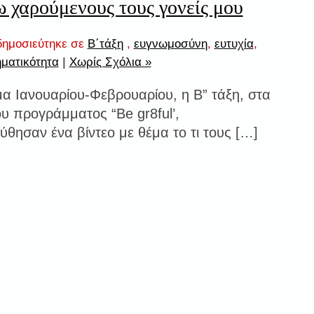
 χαρούμενους τους γονείς μου
ημοσιεύτηκε σε
Β΄τάξη
,
ευγνωμοσύνη
,
ευτυχία
,
ηματικότητα
|
Χωρίς Σχόλια »
μα Ιανουαρίου-Φεβρουαρίου, η Β” τάξη, στα
ου προγράμματος “Be gr8ful’,
θησαν ένα βίντεο με θέμα το τι τους […]