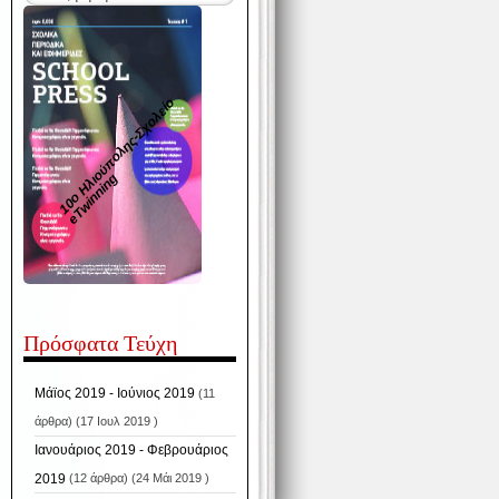
1
0
ο
Η
λ
ο
ύ
π
ο
λ
η
ς
-
Σ
χ
ο
λ
ε
ί
ο
e
T
w
i
n
n
i
n
ι
g
Πρόσφατα Τεύχη
Μάϊος 2019 - Ιούνιος 2019
(11
άρθρα) (17 Ιουλ 2019 )
Ιανουάριος 2019 - Φεβρουάριος
2019
(12 άρθρα) (24 Μάι 2019 )