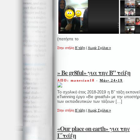
(πατήστε το
Στην στήλη
Β΄τάξη
|
Χωρίς Σχόλια »
» Be gr8ful» για την B” τάξη
ΑΠΟ: manesian18
-
Μάι• 24•19
Το σχολικό έτος 2018-2019 η Β” τάξη εκπονεί
eTwinning έργο «Be greatful» με την υποστήρ
των εκπαιδευτικών των τάξεων […]
Στην στήλη
Β΄τάξη
|
Χωρίς Σχόλια »
«Our place on earth» για την
Γ΄τάξη