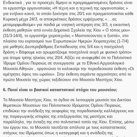
Ενδεικτικά , για το προσεχές δίμηνο οι προγραμματισμένες δράσεις είναι
το εργαστήρι οργανοποιίας «Η τέχνη και η τεχνική της οργανοποιίας »
για ενήλικο κοινό, το οποίο ξεκίνησε στις 20/1 και πραγματοποιείται κάθε
Κυριακή μέχρι 24/3, οι αποκριάτικες δράσεις εμψύχωσης «….ας
μεταμορφωθούμε» για παιδιά με νοητική υστέρηση στις 3/3, η εικαστική
έκθεση μαθητών από εννέα Δημοτικά Σχολεία της Χίου » Ο τόπος μου»
(31/3-14/4), το εργαστήρι χειροτεχνίας » Μαστοτεύοντας α ξυστά», στο
πλαίσιο του εορτασμού των Ευρωπαικών Ημερών Χειροτεχνίας (1-7/4)
για μαθητές Δευτεροβάθμιας Εκπαίδευσης στις 5/4 και η πασχαλινή
δράση » Βάφουμε και αρωματίζουμε πασχαλινά αυγά με φυσικό τρόπο»
για άτομα τρίτης ηλικίας στις 20/4. Αξίζει να αναφερθεί ότι το Πολιτιστικό
Ίδρυμα Ομίλου Πειραιώς σε συνεργασία με το Εθνικό Αρχαιολογικό
Μουσείο Αθηνών , οργανώνει το καλοκαίρι την περιοδεύουσα έκθεση «Οι
αμέτρητες όψεις του ωραίου». Στην έκθεση σαράντα αρχαιότητες από το
πρώτο Μουσείο της χώρας ταξιδεύουν στο Μουσείο Μαστίχας Χίου.
6. Ποιοί είναι οι βασικοί καταστατικοί στόχοι του μουσείου;
Το Μουσείο Μαστίχας Χίου, το όγδοο σε λειτουργία μουσείο του Δικτύου
θεματικών Μουσείων του Πολιτιστικού Ιδρύματος Ομίλου Πειραιώς,
επιδιώκει την ανάδειξη της αειφορίας της παραδοσιακής καλλιέργειας και
της παραγωγικής ιστορίας της επεξεργασίας της μαστίχας και
παράλληλα, την ένταξη της στο πολιτιστικό τοπίο της Χίου. Επίσης, μέσω
του έργου του, το Μουσείο ταυτίζεται απόλυτα με τους καταστατικούς
στόχους του Ιδρύματος όπως η καταγραφή και η ανάδειξη της