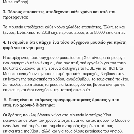
MuseumShop).
3. Πόσους επισκέπτες υποδέχονται κάθε χρόνο και από που
προέρχονται;
Το Μουσείο υποδέχεται κάθε χρόνο χιλιάδες επισκέπτες, Έλληνες και
ξένους. Ενδεικτικά το 2018 είχε περισσότερους από 58000 επισκέπτες.
4. Τι σημαίνει ότι υπάρχει ένα τόσο σύγχρονο μουσείο για πρώτη
φορά για το νησί μας;
Η ύπαρξη ενός τόσο σύγχρονου μουσείου στη Χίο, σίγουρα δημιουργεί
ένα συγκριτικό πλεονέκτημα , ένα αναπτυξιακό εργαλείο για τον τόπο.
Μάλιστα σύμφωνα με την έρευνα διεξήγαγε το ΙΟΒΕ για το ΠΙΟΠ, τα
Μουσεία ενισχύουν την επισκεψιμότητα κάθε περιοχής, βοηθούν στην
επέκταση της τουριστικής περιόδου, αναβαθμίζουν το τουριστικό πακέτο.
Σε πολλές περιπτώσεις τα μουσεία λειτουργούν ως βασικό κίνητρο για
επίσκεψη και έτσι ενισχύουν την τοπική οικονομία.
5. Ποιες είναι οι επόμενες προγραμματισμένες δράσεις για το
επόμενο χρονικό διάστημα;
Οι δράσεις που λαμβάνουν χώρα στο Μουσείο Μαστίχας Χίου
εκτείνονται σε όλον τον χρόνο. Στόχος είναι να καταστήσουν το Μουσείο
έναν ζωντανό πυρήνα και σημείο αναφοράς όχι μόνο από τους
επισκέπτες της Χίου , αλλά και για τους όλους κατοίκους του νησιού.