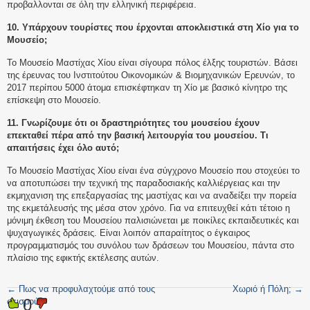
προβαλλονται σε όλη την ελληνική περιφέρεια.
10. Υπάρχουν τουρίστες που έρχονται αποκλειστικά στη Χίο για το
Μουσείο;
Το Μουσείο Μαστίχας Χίου είναι σίγουρα πόλος έλξης τουριστών. Βάσει
της έρευνας του Ινστιτούτου Οικονομικών & Βιομηχανικών Ερευνών, το
2017 περίπου 5000 άτομα επισκέφτηκαν τη Χίο με βασικό κίνητρο της
επίσκεψη στο Μουσείο.
11. Γνωρίζουμε ότι οι δραστηριότητες του μουσείου έχουν
επεκταθεί πέρα από την βασική λειτουργία του μουσείου. Τι
απαιτήσεις έχει όλο αυτό;
Το Μουσείο Μαστίχας Χίου είναι ένα σύγχρονο Μουσείο που στοχεύει το
να αποτυπώσει την τεχνική της παραδοσιακής καλλιέργειας και την
εκμηχανιση της επεξαργασίας της μαστίχας και να αναδείξει την πορεία
της εκμετάλευσής της μέσα στον χρόνο. Για να επιτευχθεί κάτι τέτοιο η
μόνιμη έκθεση του Μουσείου παλισιώνεται με ποικίλες εκπαιδευτικές και
ψυχαγωγικές δράσεις. Είναι λοιπόν απαραίτητος ο έγκαιρος
προγραμματισμός του συνόλου των δράσεων του Μουσείου, πάντα στο
πλαίσιο της εφικτής εκτέλεσης αυτών.
←
Πως να προφυλαχτούμε από τους
Χωριό ή Πόλη;
→
0
σεισμούς