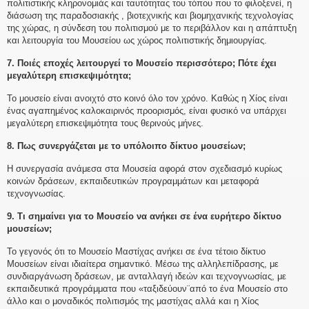
πολιτιστικής κληρονομιάς και ταυτότητας του τόπου που το φιλοξενεί, η
διάσωση της παραδοσιακής , βιοτεχνικής και βιομηχανικής τεχνολογίας
της χώρας, η σύνδεση του πολιτισμού με το περιβάλλον και η απάπτυξη
και λειτουργία του Μουσείου ως χώρος πολιτιστικής δημιουργίας.
7. Ποιές εποχές λειτουργεί το Μουσείο περισσότερο; Πότε έχει
μεγαλύτερη επισκεψιμότητα;
Το μουσείο είναι ανοιχτό στο κοινό όλο τον χρόνο. Καθώς η Χίος είναι
ένας αγαπημένος καλοκαιρινός προορισμός, είναι φυσικό να υπάρχει
μεγαλύτερη επισκεψιμότητα τους θερινούς μήνες.
8. Πως συνεργάζεται με το υπόλοιπο δίκτυο μουσείων;
Η συνεργασία ανάμεσα στα Μουσεία αφορά στον σχεδιασμό κυρίως
κοινών δράσεων, εκπαιδευτικών προγραμμάτων και μεταφορά
τεχνογνωσίας.
9. Τι σημαίνει για το Μουσείο να ανήκει σε ένα ευρήτερο δίκτυο
μουσείων;
Το γεγονός ότι το Μουσείο Μαστίχας ανήκει σε ένα τέτοιο δίκτυο
Μουσείων είναι ιδιαίτερα σημαντικό. Μέσω της αλληλεπίδρασης, με
συνδιαργάνωση δράσεων, με ανταλλαγή ιδεών και τεχνογνωσίας, με
εκπαιδευτικά προγράμματα που «ταξιδεύουν¨από το ένα Μουσείο στο
άλλο και ο μοναδικός πολιτισμός της μαστίχας αλλά και η Χίος