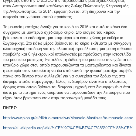
εγγραφής από την UNESCO της παραδοσιακής μαστιχοκαλλιέργειας
στον Αντιπροσωπευτικό κατάλογο της Άυλης Πολιτιστικής Κληρονομιάς
της Ανθρωπότητας, το 2014, έμφαση δίνεται στη διαχρονία και την
αειφορία του χιώτικου αυτού προϊόντος.
Το μουσείο μαστίχας άνοιξε για το κοινό το 2016 και αυτό το κάνει ένα
σύγχρονο με μοντέρνο σχεδιασμό κτίριο. Στο ισόγειο του κτιρίου
βρίσκονται τα εκδοτήρια, μια καφετέρια και ένας χώρος με εκθέματα
ζωγραφικής. Στο κάτω μέρος βρίσκονται τα κύρια εκθέματα με σύγχρονη
υλικοτεχνική υποδομή για την ελκυστική προσέλκυση, μια μικρή αίθουσα
προβολής και 6 ηλεκτρονικοί υπολογιστές με πρόσβαση στην ιστοσελίδα
του μουσείου μαστίχας. Επιπλέον, η έκθεση του μουσείου συνεχίζεται σε
υπαίθριο χώρο στον οποίο παρουσιάζονται τα μαστιχόδεντρα και δίνεται
η ευκαιρία στον επισκέπτη να δει από κοντά την φυσική μαστίχα ακριβός
πάνω στο δέντρο πριν συλλεχθεί για να συνεχίσει τον δρόμο της στα
διάφορα στάδια παραγωγής. Τέλος, ενδιαφέρον είναι και ο τελευταίος
όροφος στον οποίο βρίσκονται διαφορά μηχανήματα διαμορφωμένα έτσι
ώστε με το πάτημα ενός κουμπιού να παρουσιάζουν την λειτουργία που
είχαν όταν βρισκόντουσαν στην παραγωγική μονάδα τους.
ΠΗΓΕΣ:
http://www.piop.gr/el/diktuo-mouseiwn/Mouseio-Mastixas/to-mouseio.aspx
https://el.wikipedia.org/wiki/%CE%9C%CE%BF%CF%85%C