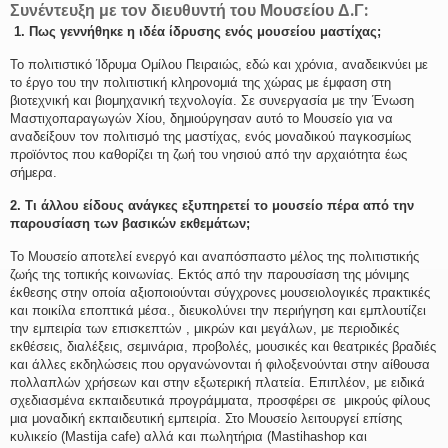
Συνέντευξη με τον διευθυντή του Μουσείου Δ.Γ:
1. Πως γεννήθηκε η ιδέα ίδρυσης ενός μουσείου μαστίχας;
Το πολιτιστικό Ίδρυμα Ομίλου Πειραιώς, εδώ και χρόνια, αναδεικνύει με
το έργο του την πολιτιστική κληρονομιά της χώρας με έμφαση στη
βιοτεχνική και βιομηχανική τεχνολογία. Σε συνεργασία με την Ένωση
Μαστιχοπαραγωγών Χίου, δημιούργησαν αυτό το Μουσείο για να
αναδείξουν τον πολιτισμό της μαστίχας, ενός μοναδικού παγκοσμίως
προϊόντος που καθορίζει τη ζωή του νησιού από την αρχαιότητα έως
σήμερα.
2. Τι άλλου είδους ανάγκες εξυπηρετεί το μουσείο πέρα από την
παρουσίαση των βασικών εκθεμάτων;
Το Μουσείο αποτελεί ενεργό και αναπόσπαστο μέλος της πολιτιστικής
ζωής της τοπικής κοινωνίας. Εκτός από την παρουσίαση της μόνιμης
έκθεσης στην οποία αξιοποιούνται σύγχρονες μουσειολογικές πρακτικές
και ποικίλα εποπτικά μέσα., διευκολύνει την περιήγηση και εμπλουτίζει
την εμπειρία των επισκεπτών , μικρών και μεγάλων, με περιοδικές
εκθέσεις, διαλέξεις, σεμινάρια, προβολές, μουσικές και θεατρικές βραδιές
και άλλες εκδηλώσεις που οργανώνονται ή φιλοξενούνται στην αίθουσα
πολλαπλών χρήσεων και στην εξωτερική πλατεία. Επιπλέον, με ειδικά
σχεδιασμένα εκπαιδευτικά προγράμματα, προσφέρει σε μικρούς φίλους
μια μοναδική εκπαιδευτική εμπειρία. Στο Μουσείο λειτουργεί επίσης
κυλικείο (Mastija cafe) αλλά και πωλητήρια (Mastihashop και