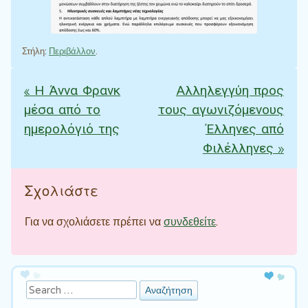
Στήλη:
Περιβάλλον
.
«
Η Άννα Φρανκ
Αλληλεγγύη προς
Πλοήγηση άρθρων
μέσα από το
τους αγωνιζόμενους
ημερολόγιό της
Έλληνες από
Φιλέλληνες
»
Σχολιάστε
Για να σχολιάσετε πρέπει να
συνδεθείτε
.
Αναζήτηση