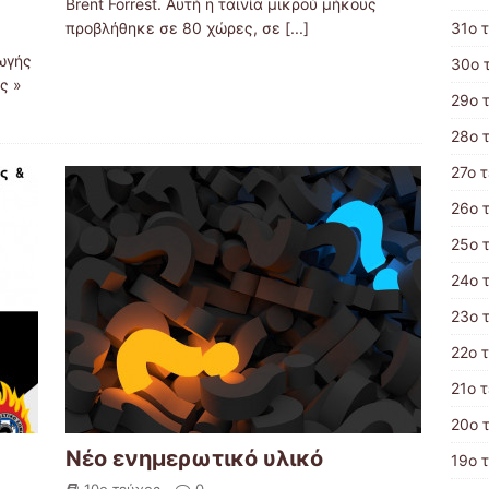
Brent Forrest. Αυτή η ταινία μικρού μήκους
προβλήθηκε σε 80 χώρες, σε
[...]
31ο 
ωγής
30ο 
ής »
29ο 
28ο 
27ο 
26ο 
25ο 
24ο 
23ο 
22ο 
21ο 
20ο 
Νέο ενημερωτικό υλικό
19ο 