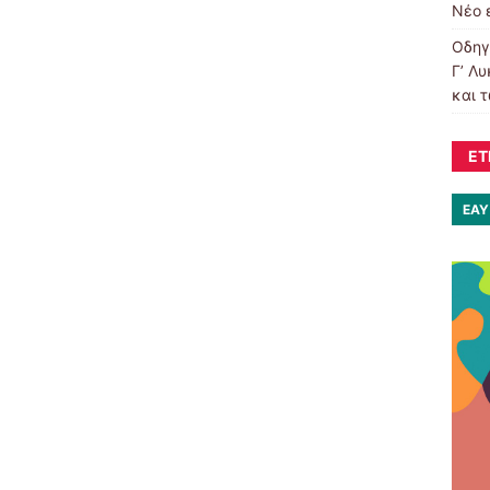
Νέο 
Οδηγί
Γ’ Λ
και 
ΕΤ
ΕΑΥ