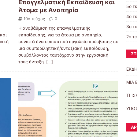
Επαγγελματική Εκπαίδευση και
5ο τ
Άτομα με Αναπηρία
4ο τ
10ο τεύχος
0
3ο τ
Η αναβάθμιση της επαγγελματικής
και
εκπαίδευσης, για τα άτομα με αναπηρία,
2ο τ
νική
συνιστά ένα ουσιαστικό εργαλείο πρόσβασης σε
μια συμπεριληπτική/ενταξιακή εκπαίδευση,
ΣΤ
συμβάλλοντας ταυτόχρονα στην εργασιακή
τους ένταξη.
[...]
ΕΚΔΗ
ΜΙΑ 
ΤΙ ΙΣ
ΥΠΟ
ΆΡ