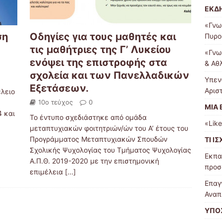
ΕΚΔ
«Γνω
ση
Οδηγίες για τους μαθητές και
Πυρο
τις μαθήτριες της Γ’ Λυκείου
«Γνω
ενόψει της επιστροφής στα
& Αθ
σχολεία και των Πανελλαδικών
Υπεν
Εξετάσεων.
Αρισ
έλειο
10ο τεύχος
0
ΜΙΑ 
4 και
Το έντυπο σχεδιάστηκε από ομάδα
«Like
μεταπτυχιακών φοιτητριών/ών του Α’ έτους του
Προγράμματος Μεταπτυχιακών Σπουδών
ΤΙ ΙΣ
Σχολικής Ψυχολογίας του Τμήματος Ψυχολογίας
Εκπα
Α.Π.Θ. 2019-2020 με την επιστημονική
προσ
επιμέλεια
[...]
Επαγ
Αναπ
ΥΠΟ