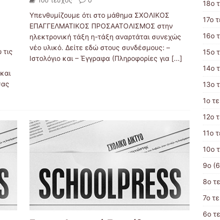
10ο τεύχος
0
18ο 
Υπενθυμίζουμε ότι στο μάθημα ΣΧΟΛΙΚΟΣ
17ο 
ΕΠΑΓΓΕΛΜΑΤΙΚΟΣ ΠΡΟΣΑΑΤΟΛΙΣΜΟΣ στην
16ο 
ηλεκτρονική τάξη η-τάξη αναρτάται συνεχώς
νέο υλικό. Δείτε εδώ στους συνδέσμους: –
 τις
15ο 
Ιστολόγιο και – Έγγραφα (Πληροφορίες για
[...]
14ο 
και
σας
13ο 
1ο τ
12ο 
11ο 
10ο 
9ο
(6
8ο τ
7ο τ
6ο τ