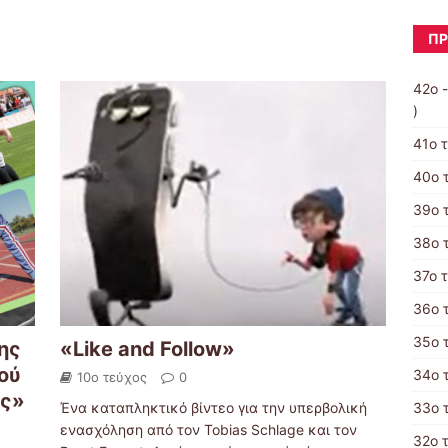
ΠΡ
42ο 
)
41ο 
40ο 
39ο 
38ο 
37ο 
36ο 
35ο 
ης
«Like and Follow»
ού
34ο 
10ο τεύχος
0
ής»
Ένα καταπληκτικό βίντεο για την υπερβολική
33ο 
ενασχόληση από τον Tobias Schlage και τον
32ο 