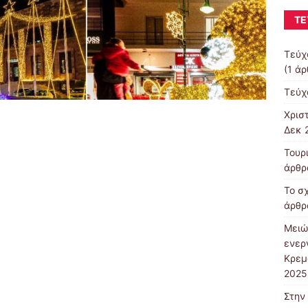
ΤΕ
Τεύχ
(1 ά
Τεύχ
Χρισ
Δεκ 
Τουρ
άρθρ
Το σ
άρθρ
Μειώ
ενερ
Κρεμ
2025
Στην