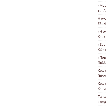
«Μαγ
τμ. Α
Η αγ
Εβελ
«Η α
Κουκι
«Εορ
Κώστ
«Παρ
Πελλ
Χρισ
Γιάν
Χρισ
Κουν
Τα π
κόσμ