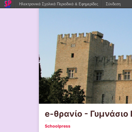
Ηλεκτρονικά Σχολικά Περιοδικά & Εφημερίδες
Σύνδεση
e-θρανίο - Γυμνάσιο
Schoolpress