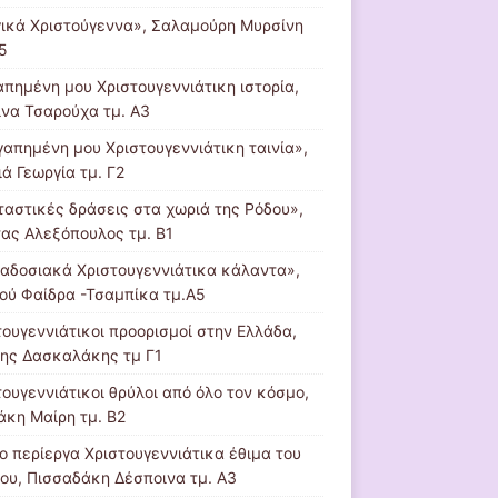
ικά Χριστούγεννα», Σαλαμούρη Μυρσίνη
5
απημένη μου Χριστουγεννιάτικη ιστορία,
ίνα Τσαρούχα τμ. Α3
γαπημένη μου Χριστουγεννιάτικη ταινία»,
ά Γεωργία τμ. Γ2
ταστικές δράσεις στα χωριά της Ρόδου»,
ας Αλεξόπουλος τμ. Β1
αδοσιακά Χριστουγεννιάτικα κάλαντα»,
ού Φαίδρα -Τσαμπίκα τμ.Α5
τουγεννιάτικοι προορισμοί στην Ελλάδα,
νης Δασκαλάκης τμ Γ1
τουγεννιάτικοι θρύλοι από όλο τον κόσμο,
άκη Μαίρη τμ. Β2
ιο περίεργα Χριστουγεννιάτικα έθιμα του
ου, Πισσαδάκη Δέσποινα τμ. Α3