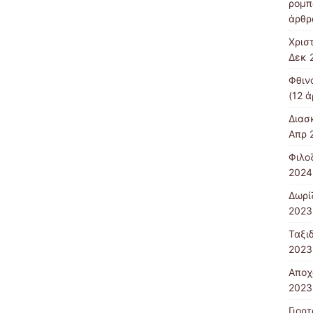
ρομπ
άρθρ
Χρισ
Δεκ 
Φθιν
(12 ά
Διασ
Απρ 
Φιλο
2024
Δωρί
2023
Ταξιδ
2023
Αποχ
2023
Γιορ