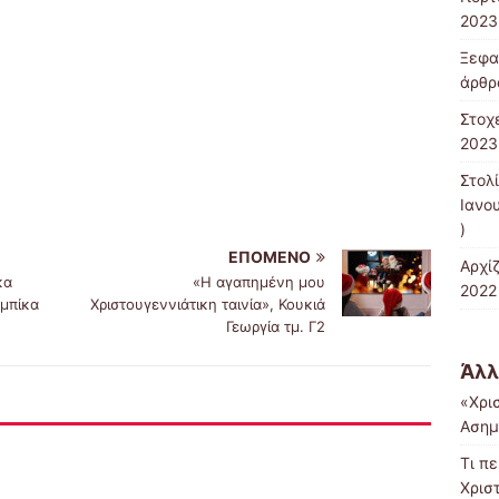
2023
Ξεφα
άρθρ
Στοχ
2023
Στολ
Ιανο
)
ΕΠΌΜΕΝΟ
Αρχί
κα
«Η αγαπημένη μου
2022
μπίκα
Χριστουγεννιάτικη ταινία», Κουκιά
Γεωργία τμ. Γ2
Άλλ
«Χρι
Ασημ
Τι π
Χρισ