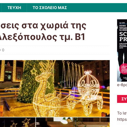
ΤΕΥΧΗ
ΤΟ ΣΧΟΛΕΙΟ ΜΑΣ
σεις στα χωριά της
λεξόπουλος τμ. Β1
0
e-θρ
ΣΎ
Το Ισ
https